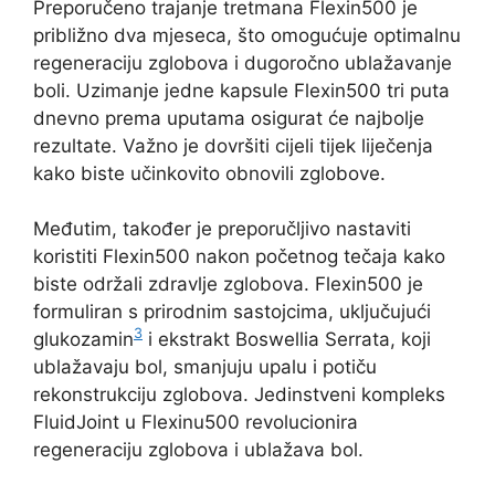
Preporučeno trajanje tretmana Flexin500 je
približno dva mjeseca, što omogućuje optimalnu
regeneraciju zglobova i dugoročno ublažavanje
boli. Uzimanje jedne kapsule Flexin500 tri puta
dnevno prema uputama osigurat će najbolje
rezultate. Važno je dovršiti cijeli tijek liječenja
kako biste učinkovito obnovili zglobove.
Međutim, također je preporučljivo nastaviti
koristiti Flexin500 nakon početnog tečaja kako
biste održali zdravlje zglobova. Flexin500 je
formuliran s prirodnim sastojcima, uključujući
3
glukozamin
i ekstrakt Boswellia Serrata, koji
ublažavaju bol, smanjuju upalu i potiču
rekonstrukciju zglobova. Jedinstveni kompleks
FluidJoint u Flexinu500 revolucionira
regeneraciju zglobova i ublažava bol.