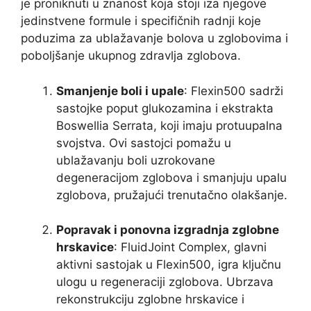
je proniknuti u znanost koja stoji iza njegove
jedinstvene formule i specifičnih radnji koje
poduzima za ublažavanje bolova u zglobovima i
poboljšanje ukupnog zdravlja zglobova.
Smanjenje boli i upale
: Flexin500 sadrži
sastojke poput glukozamina i ekstrakta
Boswellia Serrata, koji imaju protuupalna
svojstva. Ovi sastojci pomažu u
ublažavanju boli uzrokovane
degeneracijom zglobova i smanjuju upalu
zglobova, pružajući trenutačno olakšanje.
Popravak i ponovna izgradnja zglobne
hrskavice
: FluidJoint Complex, glavni
aktivni sastojak u Flexin500, igra ključnu
ulogu u regeneraciji zglobova. Ubrzava
rekonstrukciju zglobne hrskavice i