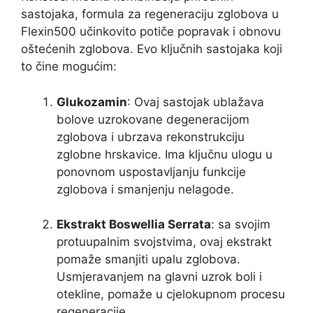
sastojaka, formula za regeneraciju zglobova u
Flexin500 učinkovito potiče popravak i obnovu
oštećenih zglobova. Evo ključnih sastojaka koji
to čine mogućim:
Glukozamin
: Ovaj sastojak ublažava
bolove uzrokovane degeneracijom
zglobova i ubrzava rekonstrukciju
zglobne hrskavice. Ima ključnu ulogu u
ponovnom uspostavljanju funkcije
zglobova i smanjenju nelagode.
Ekstrakt Boswellia Serrata
: sa svojim
protuupalnim svojstvima, ovaj ekstrakt
pomaže smanjiti upalu zglobova.
Usmjeravanjem na glavni uzrok boli i
otekline, pomaže u cjelokupnom procesu
regeneracije.