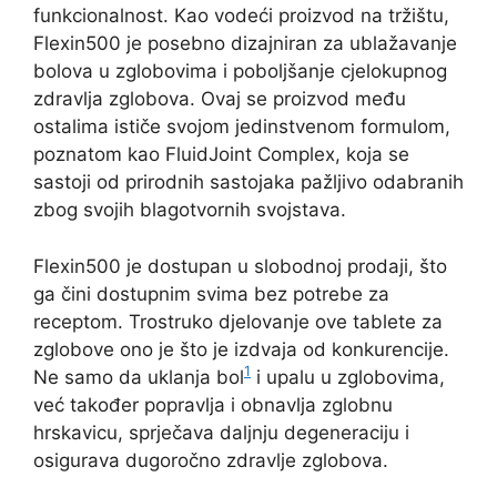
funkcionalnost. Kao vodeći proizvod na tržištu,
Flexin500 je posebno dizajniran za ublažavanje
bolova u zglobovima i poboljšanje cjelokupnog
zdravlja zglobova. Ovaj se proizvod među
ostalima ističe svojom jedinstvenom formulom,
poznatom kao FluidJoint Complex, koja se
sastoji od prirodnih sastojaka pažljivo odabranih
zbog svojih blagotvornih svojstava.
Flexin500 je dostupan u slobodnoj prodaji, što
ga čini dostupnim svima bez potrebe za
receptom. Trostruko djelovanje ove tablete za
zglobove ono je što je izdvaja od konkurencije.
1
Ne samo da uklanja bol
i upalu u zglobovima,
već također popravlja i obnavlja zglobnu
hrskavicu, sprječava daljnju degeneraciju i
osigurava dugoročno zdravlje zglobova.