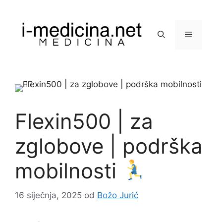
Preskoči
na
sadržaj
Izbornik
Flexin500 | za
zglobove | podrška
mobilnosti
16 siječnja, 2025
od
Božo Jurić