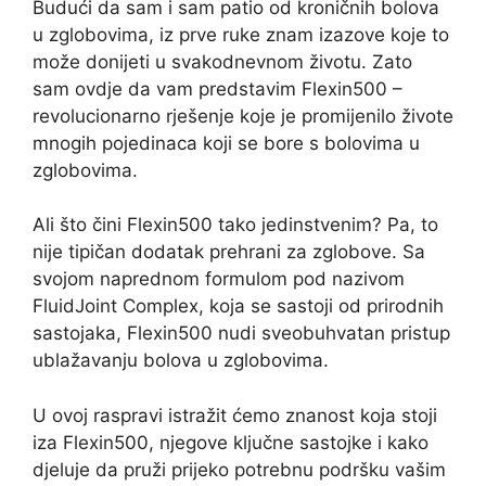
Budući da sam i sam patio od kroničnih bolova
u zglobovima, iz prve ruke znam izazove koje to
može donijeti u svakodnevnom životu. Zato
sam ovdje da vam predstavim Flexin500 –
revolucionarno rješenje koje je promijenilo živote
mnogih pojedinaca koji se bore s bolovima u
zglobovima.
Ali što čini Flexin500 tako jedinstvenim? Pa, to
nije tipičan dodatak prehrani za zglobove. Sa
svojom naprednom formulom pod nazivom
FluidJoint Complex, koja se sastoji od prirodnih
sastojaka, Flexin500 nudi sveobuhvatan pristup
ublažavanju bolova u zglobovima.
U ovoj raspravi istražit ćemo znanost koja stoji
iza Flexin500, njegove ključne sastojke i kako
djeluje da pruži prijeko potrebnu podršku vašim