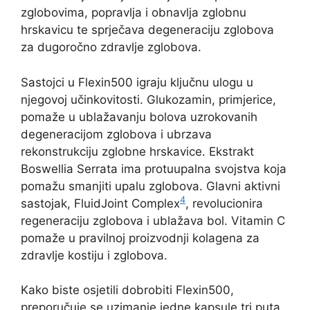
zglobovima, popravlja i obnavlja zglobnu
hrskavicu te sprječava degeneraciju zglobova
za dugoročno zdravlje zglobova.
Sastojci u Flexin500 igraju ključnu ulogu u
njegovoj učinkovitosti. Glukozamin, primjerice,
pomaže u ublažavanju bolova uzrokovanih
degeneracijom zglobova i ubrzava
rekonstrukciju zglobne hrskavice. Ekstrakt
Boswellia Serrata ima protuupalna svojstva koja
pomažu smanjiti upalu zglobova. Glavni aktivni
4
sastojak, FluidJoint Complex
, revolucionira
regeneraciju zglobova i ublažava bol. Vitamin C
pomaže u pravilnoj proizvodnji kolagena za
zdravlje kostiju i zglobova.
Kako biste osjetili dobrobiti Flexin500,
preporučuje se uzimanje jedne kapsule tri puta