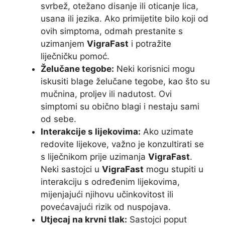
svrbež, otežano disanje ili oticanje lica,
usana ili jezika. Ako primijetite bilo koji od
ovih simptoma, odmah prestanite s
uzimanjem
VigraFast
i potražite
liječničku pomoć.
Želučane tegobe:
Neki korisnici mogu
iskusiti blage želučane tegobe, kao što su
mučnina, proljev ili nadutost. Ovi
simptomi su obično blagi i nestaju sami
od sebe.
Interakcije s lijekovima:
Ako uzimate
redovite lijekove, važno je konzultirati se
s liječnikom prije uzimanja
VigraFast
.
Neki sastojci u
VigraFast
mogu stupiti u
interakciju s određenim lijekovima,
mijenjajući njihovu učinkovitost ili
povećavajući rizik od nuspojava.
Utjecaj na krvni tlak:
Sastojci poput