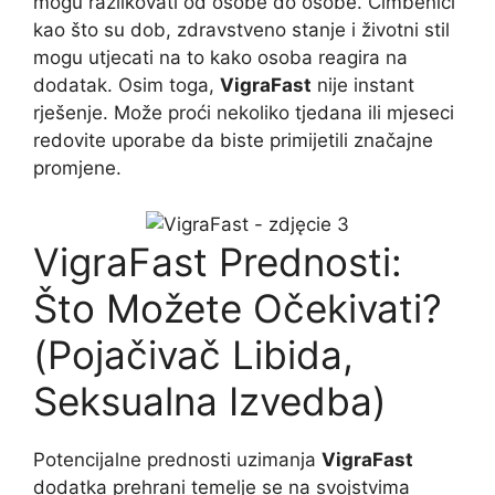
mogu razlikovati od osobe do osobe. Čimbenici
kao što su dob, zdravstveno stanje i životni stil
mogu utjecati na to kako osoba reagira na
dodatak. Osim toga,
VigraFast
nije instant
rješenje. Može proći nekoliko tjedana ili mjeseci
redovite uporabe da biste primijetili značajne
promjene.
VigraFast Prednosti:
Što Možete Očekivati?
(Pojačivač Libida,
Seksualna Izvedba)
Potencijalne prednosti uzimanja
VigraFast
dodatka prehrani temelje se na svojstvima