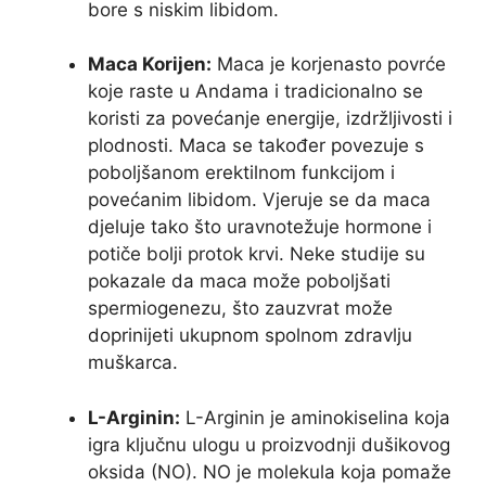
bore s niskim libidom.
Maca Korijen:
Maca je korjenasto povrće
koje raste u Andama i tradicionalno se
koristi za povećanje energije, izdržljivosti i
plodnosti. Maca se također povezuje s
poboljšanom erektilnom funkcijom i
povećanim libidom. Vjeruje se da maca
djeluje tako što uravnotežuje hormone i
potiče bolji protok krvi. Neke studije su
pokazale da maca može poboljšati
spermiogenezu, što zauzvrat može
doprinijeti ukupnom spolnom zdravlju
muškarca.
L-Arginin:
L-Arginin je aminokiselina koja
igra ključnu ulogu u proizvodnji dušikovog
oksida (NO). NO je molekula koja pomaže