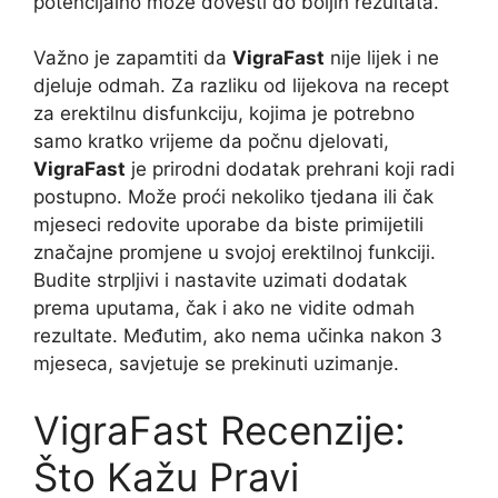
potencijalno može dovesti do boljih rezultata.
Važno je zapamtiti da
VigraFast
nije lijek i ne
djeluje odmah. Za razliku od lijekova na recept
za erektilnu disfunkciju, kojima je potrebno
samo kratko vrijeme da počnu djelovati,
VigraFast
je prirodni dodatak prehrani koji radi
postupno. Može proći nekoliko tjedana ili čak
mjeseci redovite uporabe da biste primijetili
značajne promjene u svojoj erektilnoj funkciji.
Budite strpljivi i nastavite uzimati dodatak
prema uputama, čak i ako ne vidite odmah
rezultate. Međutim, ako nema učinka nakon 3
mjeseca, savjetuje se prekinuti uzimanje.
VigraFast Recenzije:
Što Kažu Pravi