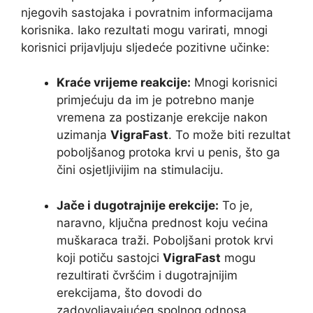
njegovih sastojaka i povratnim informacijama
korisnika. Iako rezultati mogu varirati, mnogi
korisnici prijavljuju sljedeće pozitivne učinke:
Kraće vrijeme reakcije:
Mnogi korisnici
primjećuju da im je potrebno manje
vremena za postizanje erekcije nakon
uzimanja
VigraFast
. To može biti rezultat
poboljšanog protoka krvi u penis, što ga
čini osjetljivijim na stimulaciju.
Jače i dugotrajnije erekcije:
To je,
naravno, ključna prednost koju većina
muškaraca traži. Poboljšani protok krvi
koji potiču sastojci
VigraFast
mogu
rezultirati čvršćim i dugotrajnijim
erekcijama, što dovodi do
zadovoljavajućeg spolnog odnosa.