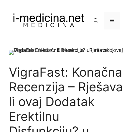
Preskoči
na
sadržaj
Izbornik
VigraFast: Konačna
Recenzija – Rješava
li ovaj Dodatak
Erektilnu
Disfunkciju? u