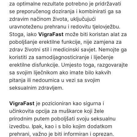
za optimalne rezultate potrebno je pridržavati
se preporučenog doziranja i kombinirati ga sa
zdravim načinom života, uključujući
uravnoteženu prehranu i redovitu tjelovježbu.
Stoga, iako
VigraFast
može biti koristan alat za
poboljšanje erektilne funkcije, nije zamjena za
zdrav životni stil i medicinski savjet. Nemojte ga
koristiti za samodijagnosticiranje i liječenje
erektilne disfunkcije. Umjesto toga, razgovarajte
sa svojim liječnikom ako imate bilo kakvih
pitanja ili nedoumica u vezi sa svojim
seksualnim zdravljem.
VigraFast
je pozicioniran kao sigurna i
učinkovita opcija za muškarce koji žele
prirodnim putem poboljšati svoju seksualnu
izvedbu. Ipak, kao i s bilo kojim dodatkom
prehrani, važno je biti informiran i oprezan.