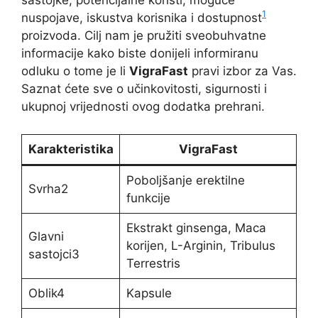
sastojke, potencijalne koristi, moguće
1
nuspojave, iskustva korisnika i dostupnost
proizvoda. Cilj nam je pružiti sveobuhvatne
informacije kako biste donijeli informiranu
odluku o tome je li
VigraFast
pravi izbor za Vas.
Saznat ćete sve o učinkovitosti, sigurnosti i
ukupnoj vrijednosti ovog dodatka prehrani.
Karakteristika
VigraFast
Poboljšanje erektilne
Svrha2
funkcije
Ekstrakt ginsenga, Maca
Glavni
korijen, L-Arginin, Tribulus
sastojci3
Terrestris
Oblik4
Kapsule