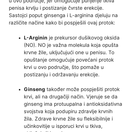
u ovo područje, jer omogućuje punjenje tkiva
penisa krvlju i postizanje čvrste erekcije.
Sastojci poput ginsenga i L-arginina djeluju na
različite načine kako bi pospješili ovaj protok:
L-Arginin
je prekursor dušikovog oksida
(NO). NO je važna molekula koja opušta
krvne žile, uključujući one u penisu. To
opuštanje omogućuje povećani protok
krvi u ovo područje, što pomaže u
postizanju i održavanju erekcije.
Ginseng
također može pospješiti protok
krvi, ali na drugačiji način. Vjeruje se da
ginseng ima protuupalna i antioksidativna
svojstva koja podupiru zdravlje krvnih
žila. Zdrave krvne žile su fleksibilnije i
učinkovitije u isporuci krvi u tkiva,