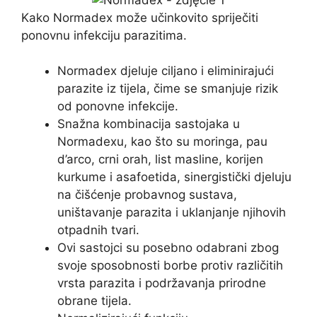
Kako Normadex može učinkovito spriječiti
ponovnu infekciju parazitima.
Normadex djeluje ciljano i eliminirajući
parazite iz tijela, čime se smanjuje rizik
od ponovne infekcije.
Snažna kombinacija sastojaka u
Normadexu, kao što su moringa, pau
d’arco, crni orah, list masline, korijen
kurkume i asafoetida, sinergistički djeluju
na čišćenje probavnog sustava,
uništavanje parazita i uklanjanje njihovih
otpadnih tvari.
Ovi sastojci su posebno odabrani zbog
svoje sposobnosti borbe protiv različitih
vrsta parazita i podržavanja prirodne
obrane tijela.