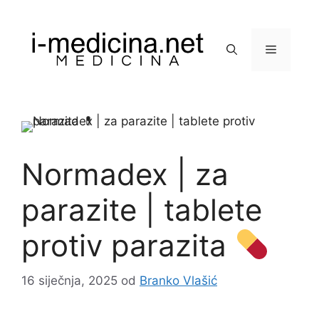
Preskoči
na
sadržaj
Izbornik
Normadex | za
parazite | tablete
protiv parazita
16 siječnja, 2025
od
Branko Vlašić