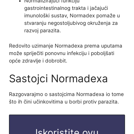
Normalizirajući funkciju
gastrointestinalnog trakta i jačajući
imunološki sustav, Normadex pomaže u
stvaranju negostoljubivog okruženja za
razvoj parazita.
Redovito uzimanje Normadexa prema uputama
može spriječiti ponovnu infekciju i poboljšati
opće zdravlje i dobrobit.
Sastojci Normadexa
Razgovarajmo o sastojcima Normadexa io tome
što ih čini učinkovitima u borbi protiv parazita.
Iskoristite ovu