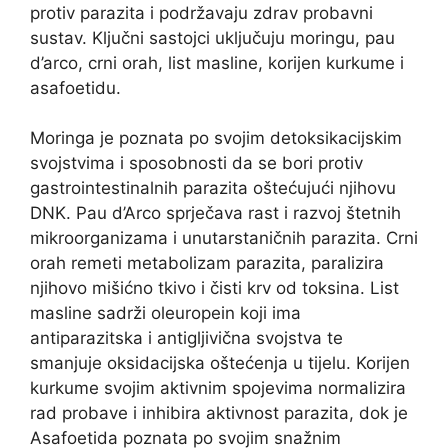
protiv parazita i podržavaju zdrav probavni
sustav. Ključni sastojci uključuju moringu, pau
d’arco, crni orah, list masline, korijen kurkume i
asafoetidu.
Moringa je poznata po svojim detoksikacijskim
svojstvima i sposobnosti da se bori protiv
gastrointestinalnih parazita oštećujući njihovu
DNK. Pau d’Arco sprječava rast i razvoj štetnih
mikroorganizama i unutarstaničnih parazita. Crni
orah remeti metabolizam parazita, paralizira
njihovo mišićno tkivo i čisti krv od toksina. List
masline sadrži oleuropein koji ima
antiparazitska i antigljivična svojstva te
smanjuje oksidacijska oštećenja u tijelu. Korijen
kurkume svojim aktivnim spojevima normalizira
rad probave i inhibira aktivnost parazita, dok je
Asafoetida poznata po svojim snažnim