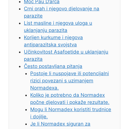
Moć Pau D’arca
Crni orah i njegovo djelovanje na
parazite
List masline i njegova uloga u
uklanjanju parazita
Korijen kurkume i njegova
antiparazitska svojstva
Učinkovitost Asafoetide u uklanjanju
parazita
Često postavljana pitanja
Postoje li nuspojave ili potencijalni
rizici povezani s uzimanjem
Normadexa.
Koliko je potrebno da Normadex
počne djelovati i pokaže rezultate.
Mogu li Normadex koristiti trudnice
i dojilje.
Je li Normadex siguran za