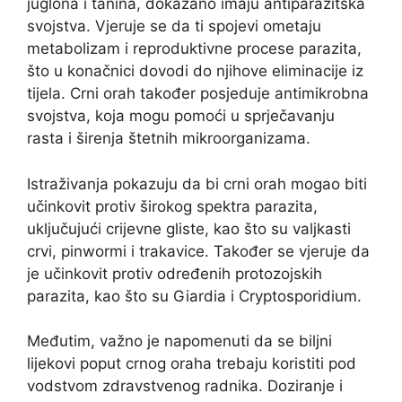
juglona i tanina, dokazano imaju antiparazitska
svojstva. Vjeruje se da ti spojevi ometaju
metabolizam i reproduktivne procese parazita,
što u konačnici dovodi do njihove eliminacije iz
tijela. Crni orah također posjeduje antimikrobna
svojstva, koja mogu pomoći u sprječavanju
rasta i širenja štetnih mikroorganizama.
Istraživanja pokazuju da bi crni orah mogao biti
učinkovit protiv širokog spektra parazita,
uključujući crijevne gliste, kao što su valjkasti
crvi, pinwormi i trakavice. Također se vjeruje da
je učinkovit protiv određenih protozojskih
parazita, kao što su Giardia i Cryptosporidium.
Međutim, važno je napomenuti da se biljni
lijekovi poput crnog oraha trebaju koristiti pod
vodstvom zdravstvenog radnika. Doziranje i