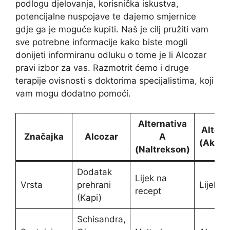
podlogu djelovanja, korisnička iskustva,
potencijalne nuspojave te dajemo smjernice
gdje ga je moguće kupiti. Naš je cilj pružiti vam
sve potrebne informacije kako biste mogli
donijeti informiranu odluku o tome je li Alcozar
pravi izbor za vas. Razmotrit ćemo i druge
terapije ovisnosti s doktorima specijalistima, koji
vam mogu dodatno pomoći.
Alternativa
Altern
Značajka
Alcozar
A
(Akamp
(Naltrekson)
Dodatak
Lijek na
Vrsta
prehrani
Lijek n
recept
(Kapi)
Schisandra,