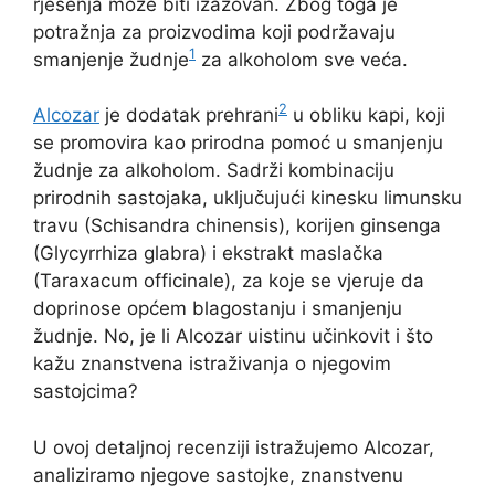
rješenja može biti izazovan. Zbog toga je
potražnja za proizvodima koji podržavaju
1
smanjenje žudnje
za alkoholom sve veća.
2
Alcozar
je dodatak prehrani
u obliku kapi, koji
se promovira kao prirodna pomoć u smanjenju
žudnje za alkoholom. Sadrži kombinaciju
prirodnih sastojaka, uključujući kinesku limunsku
travu (Schisandra chinensis), korijen ginsenga
(Glycyrrhiza glabra) i ekstrakt maslačka
(Taraxacum officinale), za koje se vjeruje da
doprinose općem blagostanju i smanjenju
žudnje. No, je li Alcozar uistinu učinkovit i što
kažu znanstvena istraživanja o njegovim
sastojcima?
U ovoj detaljnoj recenziji istražujemo Alcozar,
analiziramo njegove sastojke, znanstvenu