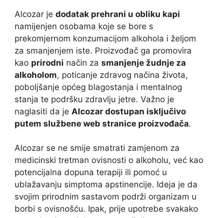
Alcozar je
dodatak prehrani u obliku kapi
namijenjen osobama koje se bore s
prekomjernom konzumacijom alkohola i željom
za smanjenjem iste. Proizvođač ga promovira
kao
prirodni
način za
smanjenje žudnje za
alkoholom
, poticanje zdravog načina života,
poboljšanje općeg blagostanja i mentalnog
stanja te podršku zdravlju jetre. Važno je
naglasiti da je
Alcozar dostupan isključivo
putem službene web stranice proizvođača
.
Alcozar se ne smije smatrati zamjenom za
medicinski tretman ovisnosti o alkoholu, već kao
potencijalna dopuna terapiji ili pomoć u
ublažavanju simptoma apstinencije. Ideja je da
svojim prirodnim sastavom podrži organizam u
borbi s ovisnošću. Ipak, prije upotrebe svakako