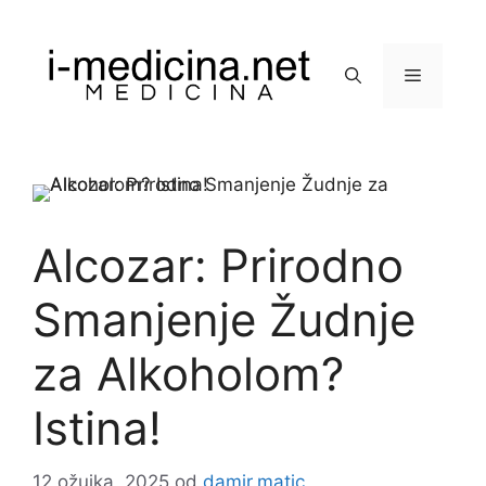
Preskoči
na
sadržaj
Izbornik
Alcozar: Prirodno
Smanjenje Žudnje
za Alkoholom?
Istina!
12 ožujka, 2025
od
damir.matic