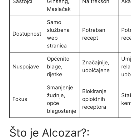
Sastojci
Ginseng,
Naltrekson
Akampr
Maslačak
Samo
službena
Potreban
Potreb
Dostupnost
web
recept
recept
stranica
Općenito
Umjere
Značajnije,
Nuspojave
blage,
relativ
uobičajene
rijetke
uobiča
Smanjenje
Blokiranje
žudnje,
Stabiliz
Fokus
opioidnih
opće
kemije
receptora
blagostanje
Što je Alcozar?: