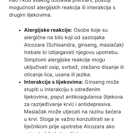
Kao i kod svakog dodatka prehrani, postoji
mogućnost alergijskih reakcija ili interakcija s
drugim lijekovima.
Alergijske reakcije:
Osobe koje su
alergične na bilo koji od sastojaka
Alcozara (Schisandra, ginseng, maslačak)
trebale bi izbjegavati njegovu upotrebu.
Simptomi alergijske reakcije mogu
uključivati osip, svrbež, otežano disanje ili
oticanje lica, usana ili jezika.
Interakcije s lijekovima:
Ginseng može
stupiti u interakciju s određenim
lijekovima, poput antikoagulansa (lijekova
za razrjeđivanje krvi) i antidepresiva.
Maslačak može utjecati na razinu šećera
u krvi. Stoga je važno konzultirati se s
liječnikom prije upotrebe Alcozara ako