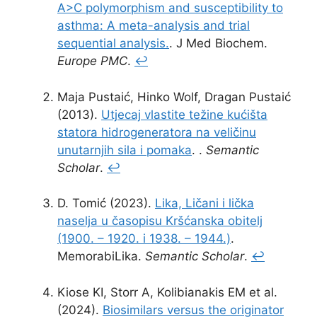
A>C polymorphism and susceptibility to
asthma: A meta-analysis and trial
sequential analysis.
. J Med Biochem.
Europe PMC
.
↩
Maja Pustaić, Hinko Wolf, Dragan Pustaić
(2013).
Utjecaj vlastite težine kućišta
statora hidrogeneratora na veličinu
unutarnjih sila i pomaka
. .
Semantic
Scholar
.
↩
D. Tomić (2023).
Lika, Ličani i lička
naselja u časopisu Kršćanska obitelj
(1900. – 1920. i 1938. – 1944.)
.
MemorabiLika.
Semantic Scholar
.
↩
Kiose KI, Storr A, Kolibianakis EM et al.
(2024).
Biosimilars versus the originator