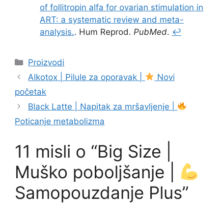
of follitropin alfa for ovarian stimulation in
ART: a systematic review and meta-
analysis.
. Hum Reprod.
PubMed
.
↩
Kategorije
Proizvodi
Alkotox | Pilule za oporavak |
Novi
početak
Black Latte | Napitak za mršavljenje |
Poticanje metabolizma
11 misli o “Big Size |
Muško poboljšanje |
Samopouzdanje Plus”