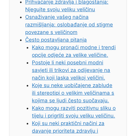
Prihvaćanje zdravlja i blagostanja:
Njegujte svoju veliku veličinu
Osnaživanje vašeg načina
razmišljanja: oslobađanje od stigme
povezane s veličinom
Često postavljana pitanja
Kako mogu pronaći modne i trendi
opcije odjeće za velike veličine.
Postoje li neki posebni modni
savjeti ili trikovi za odijevanje na
način koji laska velikoj veličini.
Koje su neke uobičajene zablude
ili stereotipi o velikim veličinama s
kojima se ljudi često suočavaju.
Kako mogu razviti pozitivnu sliku o
tijelu i prigrliti svoju veliku veličinu.
Koji su neki praktični načini za
davanje prioriteta zdravlju i