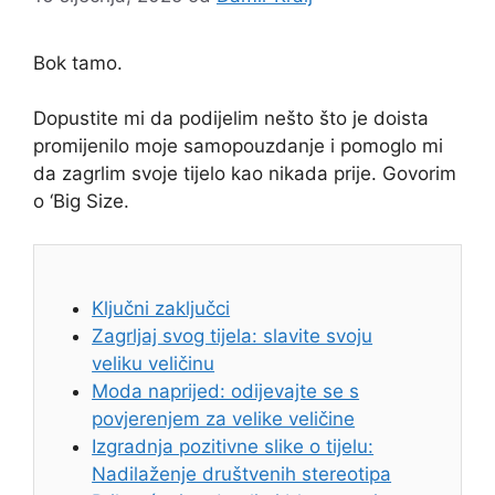
Bok tamo.
Dopustite mi da podijelim nešto što je doista
promijenilo moje samopouzdanje i pomoglo mi
da zagrlim svoje tijelo kao nikada prije. Govorim
o ‘Big Size.
Ključni zaključci
Zagrljaj svog tijela: slavite svoju
veliku veličinu
Moda naprijed: odijevajte se s
povjerenjem za velike veličine
Izgradnja pozitivne slike o tijelu:
Nadilaženje društvenih stereotipa