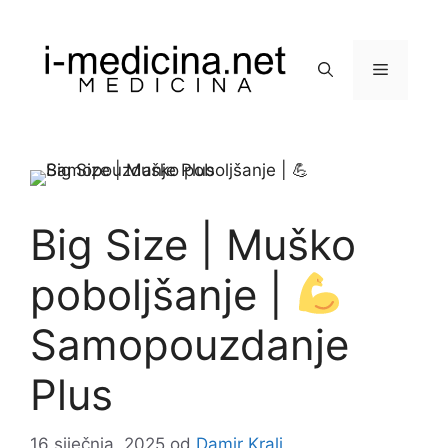
Preskoči
na
sadržaj
Izbornik
Big Size | Muško
poboljšanje |
Samopouzdanje
Plus
16 siječnja, 2025
od
Damir Kralj