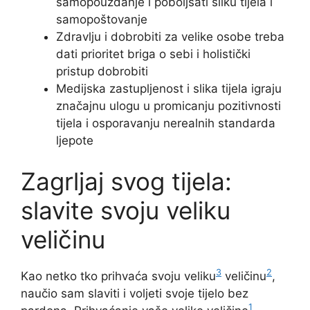
samopouzdanje i poboljšati sliku tijela i
samopoštovanje
Zdravlju i dobrobiti za velike osobe treba
dati prioritet briga o sebi i holistički
pristup dobrobiti
Medijska zastupljenost i slika tijela igraju
značajnu ulogu u promicanju pozitivnosti
tijela i osporavanju nerealnih standarda
ljepote
Zagrljaj svog tijela:
slavite svoju veliku
veličinu
3
2
Kao netko tko prihvaća svoju veliku
veličinu
,
naučio sam slaviti i voljeti svoje tijelo bez
1