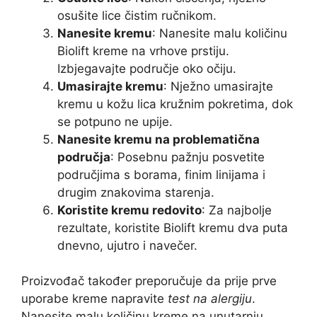
osušite lice čistim ručnikom.
Nanesite kremu
: Nanesite malu količinu
Biolift kreme na vrhove prstiju.
Izbjegavajte područje oko očiju.
Umasirajte kremu
: Nježno umasirajte
kremu u kožu lica kružnim pokretima, dok
se potpuno ne upije.
Nanesite kremu na problematična
područja
: Posebnu pažnju posvetite
područjima s borama, finim linijama i
drugim znakovima starenja.
Koristite kremu redovito
: Za najbolje
rezultate, koristite Biolift kremu dva puta
dnevno, ujutro i navečer.
Proizvođač također preporučuje da prije prve
uporabe kreme napravite
test na alergiju
.
Nanesite malu količinu kreme na unutarnju