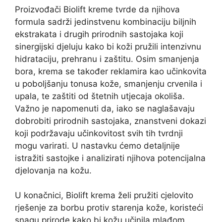
Proizvođači Biolift kreme tvrde da njihova
formula sadrži jedinstvenu kombinaciju biljnih
ekstrakata i drugih prirodnih sastojaka koji
sinergijski djeluju kako bi koži pružili intenzivnu
hidrataciju, prehranu i zaštitu. Osim smanjenja
bora, krema se također reklamira kao učinkovita
u poboljšanju tonusa kože, smanjenju crvenila i
upala, te zaštiti od štetnih utjecaja okoliša.
Važno je napomenuti da, iako se naglašavaju
dobrobiti prirodnih sastojaka, znanstveni dokazi
koji podržavaju učinkovitost svih tih tvrdnji
mogu varirati. U nastavku ćemo detaljnije
istražiti sastojke i analizirati njihova potencijalna
djelovanja na kožu.
U konačnici, Biolift krema želi pružiti cjelovito
rješenje za borbu protiv starenja kože, koristeći
snagu prirode kako bi kožu učinila mlađom,