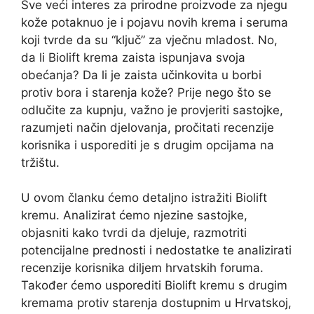
Sve veći interes za prirodne proizvode za njegu
kože potaknuo je i pojavu novih krema i seruma
koji tvrde da su “ključ” za vječnu mladost. No,
da li Biolift krema zaista ispunjava svoja
obećanja? Da li je zaista učinkovita u borbi
protiv bora i starenja kože? Prije nego što se
odlučite za kupnju, važno je provjeriti sastojke,
razumjeti način djelovanja, pročitati recenzije
korisnika i usporediti je s drugim opcijama na
tržištu.
U ovom članku ćemo detaljno istražiti Biolift
kremu. Analizirat ćemo njezine sastojke,
objasniti kako tvrdi da djeluje, razmotriti
potencijalne prednosti i nedostatke te analizirati
recenzije korisnika diljem hrvatskih foruma.
Također ćemo usporediti Biolift kremu s drugim
kremama protiv starenja dostupnim u Hrvatskoj,