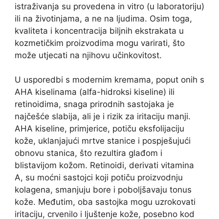
istraživanja su provedena in vitro (u laboratoriju)
ili na životinjama, a ne na ljudima. Osim toga,
kvaliteta i koncentracija biljnih ekstrakata u
kozmetičkim proizvodima mogu varirati, što
može utjecati na njihovu učinkovitost.
U usporedbi s modernim kremama, poput onih s
AHA kiselinama (alfa-hidroksi kiseline) ili
retinoidima, snaga prirodnih sastojaka je
najčešće slabija, ali je i rizik za iritaciju manji.
AHA kiseline, primjerice, potiču eksfolijaciju
kože, uklanjajući mrtve stanice i pospješujući
obnovu stanica, što rezultira glađom i
blistavijom kožom. Retinoidi, derivati vitamina
A, su moćni sastojci koji potiču proizvodnju
kolagena, smanjuju bore i poboljšavaju tonus
kože. Međutim, oba sastojka mogu uzrokovati
iritaciju, crvenilo i ljuštenje kože, posebno kod