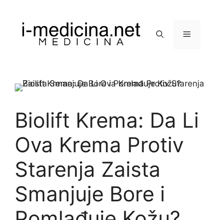
Preskoči
na
sadržaj
Izbornik
Biolift Krema: Da Li
Ova Krema Protiv
Starenja Zaista
Smanjuje Bore i
Pomlađuje Kožu?