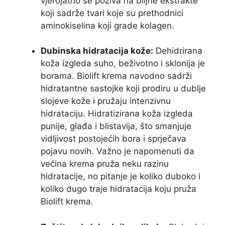
vjerojatno se poziva na biljne ekstrakte
koji sadrže tvari koje su prethodnici
aminokiselina koji grade kolagen.
Dubinska hidratacija kože:
Dehidrirana
koža izgleda suho, beživotno i sklonija je
borama. Biolift krema navodno sadrži
hidratantne sastojke koji prodiru u dublje
slojeve kože i pružaju intenzivnu
hidrataciju. Hidratizirana koža izgleda
punije, glađa i blistavija, što smanjuje
vidljivost postojećih bora i sprječava
pojavu novih. Važno je napomenuti da
većina krema pruža neku razinu
hidratacije, no pitanje je koliko duboko i
koliko dugo traje hidratacija koju pruža
Biolift krema.