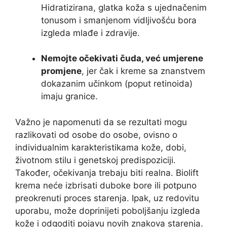
Hidratizirana, glatka koža s ujednačenim
tonusom i smanjenom vidljivošću bora
izgleda mlađe i zdravije.
Nemojte očekivati čuda, već umjerene
promjene
, jer čak i kreme sa znanstvem
dokazanim učinkom (poput retinoida)
imaju granice.
Važno je napomenuti da se rezultati mogu
razlikovati od osobe do osobe, ovisno o
individualnim karakteristikama kože, dobi,
životnom stilu i genetskoj predispoziciji.
Također, očekivanja trebaju biti realna. Biolift
krema neće izbrisati duboke bore ili potpuno
preokrenuti proces starenja. Ipak, uz redovitu
uporabu, može doprinijeti poboljšanju izgleda
kože i odgoditi pojavu novih znakova starenja.