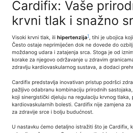
Cardifix: Vaše priro
krvni tlak i snažno s
1
Visoki krvni tlak, ili
hipertenzija
, tihi je ubojica k
Često ostaje neprimijećen dok ne dovede do ozbilj
moždanog udara i zatajenja srca. Stoga je od iznimn
korake za njegovo održavanje u zdravim granicama. 
zdravlju kardiovaskularnog sustava, a dodaci prehra
Cardifix predstavlja inovativan pristup podršci zdra
pažljivo odabranu kombinaciju prirodnih sastojaka, 
koji sinergistički djeluju na regulaciju krvnog tlaka,
kardiovaskularnih bolesti. Cardifix nije zamjena za
za zdravije srce i bolju budućnost.
U nastavku ćemo detaljno istražiti što je Cardifix, 