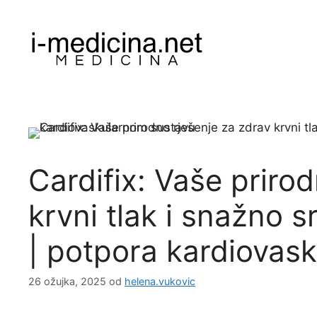
Preskoči
na
sadržaj
Cardifix: Vaše priro
krvni tlak i snažno s
| potpora kardiovas
26 ožujka, 2025
od
helena.vukovic