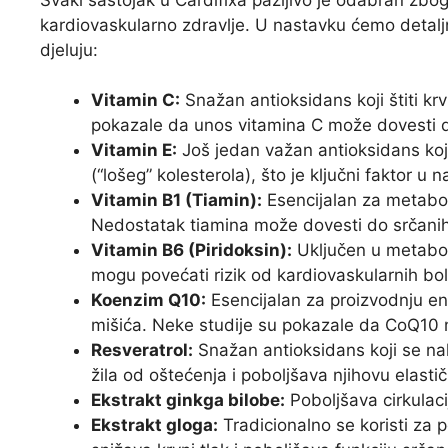
kardiovaskularno zdravlje. U nastavku ćemo detaljnij
djeluju:
Vitamin C:
Snažan antioksidans koji štiti kr
pokazale da unos vitamina C može dovesti d
Vitamin E:
Još jedan važan antioksidans koj
(“lošeg” kolesterola), što je ključni faktor u
Vitamin B1 (Tiamin):
Esencijalan za metaboli
Nedostatak tiamina može dovesti do srčani
Vitamin B6 (Piridoksin):
Uključen u metabol
mogu povećati rizik od kardiovaskularnih bol
Koenzim Q10:
Esencijalan za proizvodnju en
mišića. Neke studije su pokazale da CoQ10 
Resveratrol:
Snažan antioksidans koji se nal
žila od oštećenja i poboljšava njihovu elasti
Ekstrakt ginkga bilobe:
Poboljšava cirkulacij
Ekstrakt gloga:
Tradicionalno se koristi za 