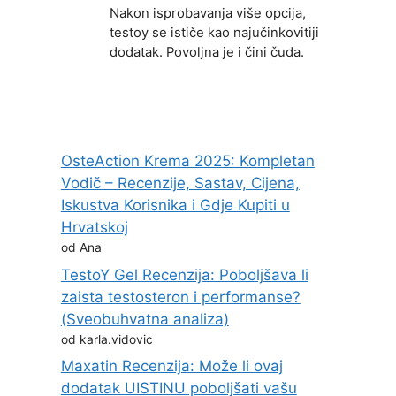
Nakon isprobavanja više opcija,
testoy se ističe kao najučinkovitiji
dodatak. Povoljna je i čini čuda.
OsteAction Krema 2025: Kompletan
Vodič – Recenzije, Sastav, Cijena,
Iskustva Korisnika i Gdje Kupiti u
Hrvatskoj
od Ana
TestoY Gel Recenzija: Poboljšava li
zaista testosteron i performanse?
(Sveobuhvatna analiza)
od karla.vidovic
Maxatin Recenzija: Može li ovaj
dodatak UISTINU poboljšati vašu