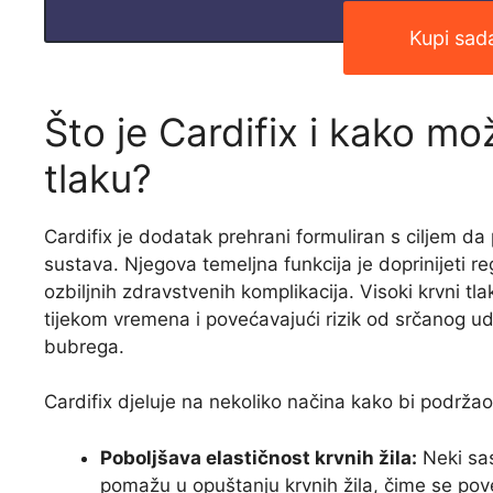
Kupi sada
Što je Cardifix i kako 
tlaku?
Cardifix je dodatak prehrani formuliran s ciljem d
sustava. Njegova temeljna funkcija je doprinijeti reg
ozbiljnih zdravstvenih komplikacija. Visoki krvni tlak
tijekom vremena i povećavajući rizik od srčanog ud
bubrega.
Cardifix djeluje na nekoliko načina kako bi podržao 
Poboljšava elastičnost krvnih žila:
Neki sas
pomažu u opuštanju krvnih žila, čime se pove