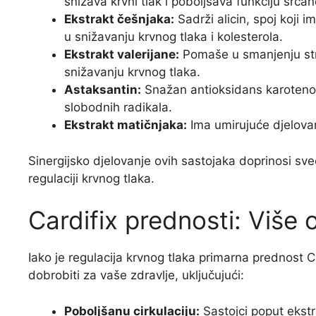
snižava krvni tlak i poboljšava funkciju srča
Ekstrakt češnjaka:
Sadrži alicin, spoj koji
u snižavanju krvnog tlaka i kolesterola.
Ekstrakt valerijane:
Pomaše u smanjenju stre
snižavanju krvnog tlaka.
Astaksantin:
Snažan antioksidans karotenoi
slobodnih radikala.
Ekstrakt matičnjaka:
Ima umirujuće djelovan
Sinergijsko djelovanje ovih sastojaka doprinosi sv
regulaciji krvnog tlaka.
Cardifix prednosti: Više 
Iako je regulacija krvnog tlaka primarna prednost C
dobrobiti za vaše zdravlje, uključujući:
Poboljšanu cirkulaciju:
Sastojci poput ekstr