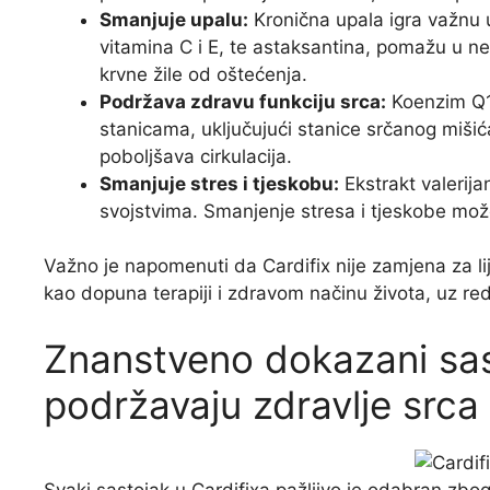
Smanjuje upalu:
Kronična upala igra važnu u
vitamina C i E, te astaksantina, pomažu u neu
krvne žile od oštećenja.
Podržava zdravu funkciju srca:
Koenzim Q10
stanicama, uključujući stanice srčanog miši
poboljšava cirkulacija.
Smanjuje stres i tjeskobu:
Ekstrakt valerija
svojstvima. Smanjenje stresa i tjeskobe mož
Važno je napomenuti da Cardifix nije zamjena za lije
kao dopuna terapiji i zdravom načinu života, uz red
Znanstveno dokazani sast
podržavaju zdravlje srca
Svaki sastojak u Cardifixa pažljivo je odabran zbo