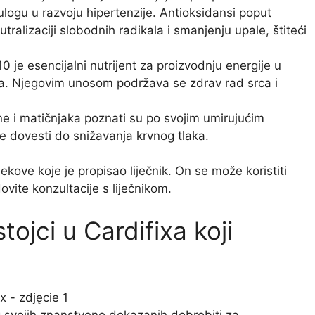
logu u razvoju hipertenzije. Antioksidansi poput
tralizaciji slobodnih radikala i smanjenju upale, štiteći
 je esencijalni nutrijent za proizvodnju energije u
ća. Njegovim unosom podržava se zdrav rad srca i
ne i matičnjaka poznati su po svojim umirujućim
e dovesti do snižavanja krvnog tlaka.
kove koje je propisao liječnik. On se može koristiti
ovite konzultacije s liječnikom.
ojci u Cardifixa koji
g svojih znanstveno dokazanih dobrobiti za