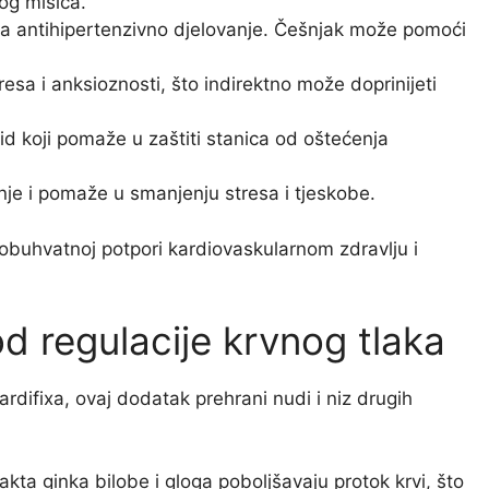
nog mišića.
 ima antihipertenzivno djelovanje. Češnjak može pomoći
sa i anksioznosti, što indirektno može doprinijeti
d koji pomaže u zaštiti stanica od oštećenja
je i pomaže u smanjenju stresa i tjeskobe.
eobuhvatnoj potpori kardiovaskularnom zdravlju i
od regulacije krvnog tlaka
ardifixa, ovaj dodatak prehrani nudi i niz drugih
akta ginka bilobe i gloga poboljšavaju protok krvi, što