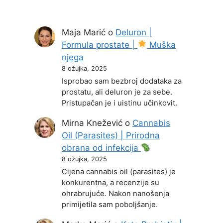
Maja Marić
o
Deluron |
Formula prostate |
Muška
njega
8 ožujka, 2025
Isprobao sam bezbroj dodataka za
prostatu, ali deluron je za sebe.
Pristupačan je i uistinu učinkovit.
Mirna Knežević
o
Cannabis
Oil (Parasites) | Prirodna
obrana od infekcija
8 ožujka, 2025
Cijena cannabis oil (parasites) je
konkurentna, a recenzije su
ohrabrujuće. Nakon nanošenja
primijetila sam poboljšanje.