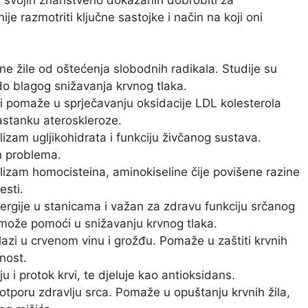
e razmotriti ključne sastojke i način na koji oni
vne žile od oštećenja slobodnih radikala. Studije su
o blagog snižavanja krvnog tlaka.
i pomaže u sprječavanju oksidacije LDL kolesterola
 nastanku ateroskleroze.
zam ugljikohidrata i funkciju živčanog sustava.
h problema.
izam homocisteina, aminokiseline čije povišene razine
esti.
ergije u stanicama i važan za zdravu funkciju srčanog
može pomoći u snižavanju krvnog tlaka.
azi u crvenom vinu i grožđu. Pomaže u zaštiti krvnih
čnost.
u i protok krvi, te djeluje kao antioksidans.
potporu zdravlju srca. Pomaže u opuštanju krvnih žila,