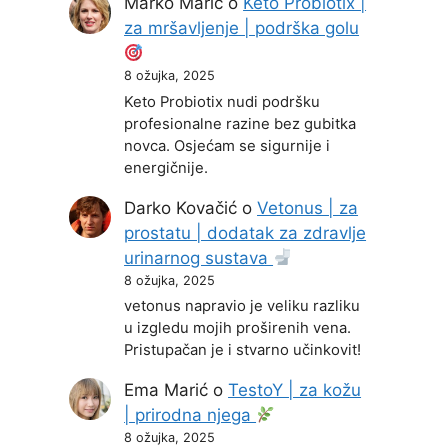
Marko Marić
o
Keto Probiotix |
za mršavljenje | podrška golu
8 ožujka, 2025
Keto Probiotix nudi podršku
profesionalne razine bez gubitka
novca. Osjećam se sigurnije i
energičnije.
Darko Kovačić
o
Vetonus | za
prostatu | dodatak za zdravlje
urinarnog sustava
8 ožujka, 2025
vetonus napravio je veliku razliku
u izgledu mojih proširenih vena.
Pristupačan je i stvarno učinkovit!
Ema Marić
o
TestoY | za kožu
| prirodna njega
8 ožujka, 2025