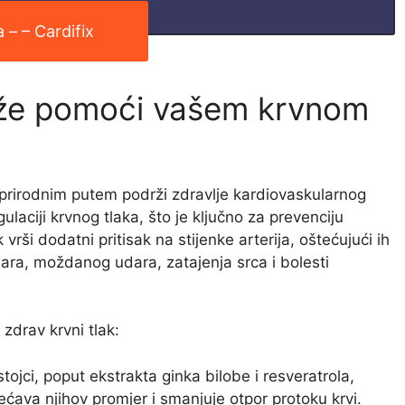
 – – Cardifix
može pomoći vašem krvnom
a prirodnim putem podrži zdravlje kardiovaskularnog
ulaciji krvnog tlaka, što je ključno za prevenciju
 vrši dodatni pritisak na stijenke arterija, oštećujući ih
ara, moždanog udara, zatajenja srca i bolesti
zdrav krvni tlak:
tojci, poput ekstrakta ginka bilobe i resveratrola,
ćava njihov promjer i smanjuje otpor protoku krvi.