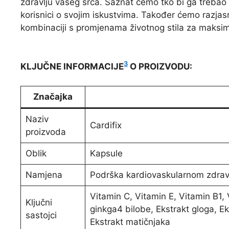
zdravlju vašeg srca. Saznat ćemo tko bi ga trebao uz
korisnici o svojim iskustvima. Također ćemo razjas
kombinaciji s promjenama životnog stila za maksim
3
KLJUČNE INFORMACIJE
O PROIZVODU:
Značajka
Naziv
Cardifix
proizvoda
Oblik
Kapsule
Namjena
Podrška kardiovaskularnom zdravlj
Vitamin C, Vitamin E, Vitamin B1,
Ključni
ginkga4 bilobe, Ekstrakt gloga, Ek
sastojci
Ekstrakt matičnjaka