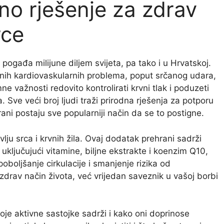
dno rješenje za zdrav
rce
oji pogađa milijune diljem svijeta, pa tako i u Hrvatskoj.
nih kardiovaskularnih problema, poput srčanog udara,
e važnosti redovito kontrolirati krvni tlak i poduzeti
Sve veći broj ljudi traži prirodna rješenja za potporu
ni postaju sve popularniji način da se to postigne.
vlju srca i krvnih žila. Ovaj dodatak prehrani sadrži
uključujući vitamine, biljne ekstrakte i koenzim Q10,
 poboljšanje cirkulacije i smanjenje rizika od
 zdrav način života, već vrijedan saveznik u vašoj borbi
koje aktivne sastojke sadrži i kako oni doprinose