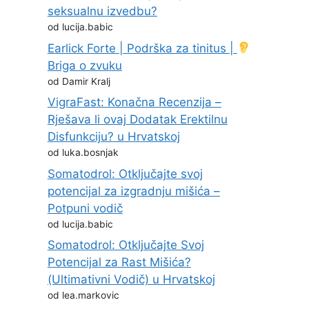
seksualnu izvedbu?
od lucija.babic
Earlick Forte | Podrška za tinitus |
Briga o zvuku
od Damir Kralj
VigraFast: Konačna Recenzija –
Rješava li ovaj Dodatak Erektilnu
Disfunkciju? u Hrvatskoj
od luka.bosnjak
Somatodrol: Otključajte svoj
potencijal za izgradnju mišića –
Potpuni vodič
od lucija.babic
Somatodrol: Otključajte Svoj
Potencijal za Rast Mišića?
(Ultimativni Vodič) u Hrvatskoj
od lea.markovic