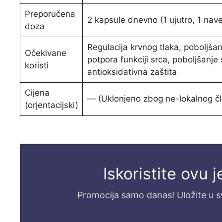
Preporučena
2 kapsule dnevno (1 ujutro, 1 nav
doza
Regulacija krvnog tlaka, poboljša
Očekivane
potpora funkciji srca, poboljšanje 
koristi
antioksidativna zaštita
Cijena
— (Uklonjeno zbog ne-lokalnog č
(orjentacijski)
Iskoristite ovu 
Promocija samo danas! Uložite u svo