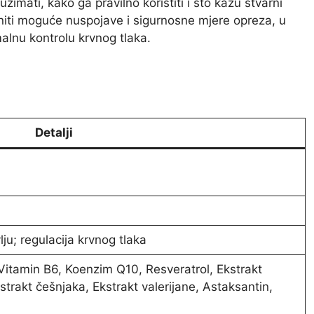
imati, kako ga pravilno koristiti i što kažu stvarni
niti moguće nuspojave i sigurnosne mjere opreza, u
alnu kontrolu krvnog tlaka.
Detalji
u; regulacija krvnog tlaka
 Vitamin B6, Koenzim Q10, Resveratrol, Ekstrakt
strakt češnjaka, Ekstrakt valerijane, Astaksantin,