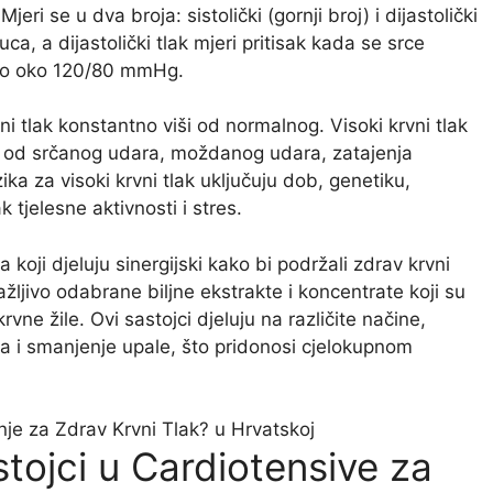
Mjeri se u dva broja: sistolički (gornji broj) i dijastolički
kuca, a dijastolički tlak mjeri pritisak kada se srce
ično oko 120/80 mmHg.
rvni tlak konstantno viši od normalnog. Visoki krvni tlak
zik od srčanog udara, moždanog udara, zatajenja
ka za visoki krvni tlak uključuju dob, genetiku,
 tjelesne aktivnosti i stres.
koji djeluju sinergijski kako bi podržali zdrav krvni
ažljivo odabrane biljne ekstrakte i koncentrate koji su
vne žile. Ovi sastojci djeluju na različite načine,
la i smanjenje upale, što pridonosi cjelokupnom
tojci u Cardiotensive za