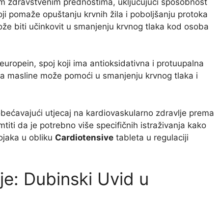
im zdravstvenim prednostima, uključujući sposobnost
koji pomaže opuštanju krvnih žila i poboljšanju protoka
ože biti učinkovit u smanjenju krvnog tlaka kod osoba
leuropein, spoj koji ima antioksidativna i protuupalna
sta masline može pomoći u smanjenju krvnog tlaka i
bećavajući utjecaj na kardiovaskularno zdravlje prema
ti da je potrebno više specifičnih istraživanja kako
tojaka u obliku
Cardiotensive
tableta u regulaciji
je: Dubinski Uvid u