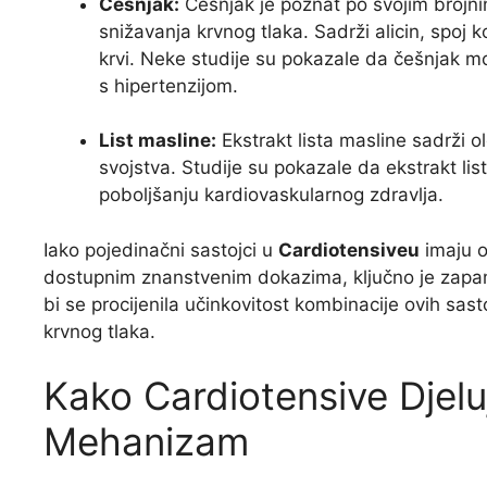
Češnjak:
Češnjak je poznat po svojim brojn
snižavanja krvnog tlaka. Sadrži alicin, spoj 
krvi. Neke studije su pokazale da češnjak m
s hipertenzijom.
List masline:
Ekstrakt lista masline sadrži o
svojstva. Studije su pokazale da ekstrakt li
poboljšanju kardiovaskularnog zdravlja.
Iako pojedinačni sastojci u
Cardiotensiveu
imaju o
dostupnim znanstvenim dokazima, ključno je zapamti
bi se procijenila učinkovitost kombinacije ovih sas
krvnog tlaka.
Kako Cardiotensive Djelu
Mehanizam