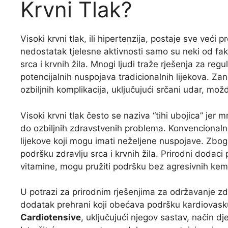
Krvni Tlak?
Visoki krvni tlak, ili hipertenzija, postaje sve već
nedostatak tjelesne aktivnosti samo su neki od fak
srca i krvnih žila. Mnogi ljudi traže rješenja za regu
potencijalnih nuspojava tradicionalnih lijekova. Z
ozbiljnih komplikacija, uključujući srčani udar, mož
Visoki krvni tlak često se naziva “tihi ubojica” jer
do ozbiljnih zdravstvenih problema. Konvencionaln
lijekove koji mogu imati neželjene nuspojave. Zbog t
podršku zdravlju srca i krvnih žila. Prirodni dodaci 
vitamine, mogu pružiti podršku bez agresivnih kemi
U potrazi za prirodnim rješenjima za održavanje zd
dodatak prehrani koji obećava podršku kardiovasku
Cardiotensive
, uključujući njegov sastav, način dj