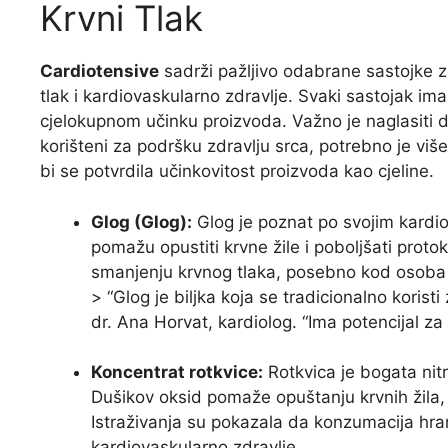
Krvni Tlak
Cardiotensive
sadrži pažljivo odabrane sastojke z
tlak i kardiovaskularno zdravlje. Svaki sastojak i
cjelokupnom učinku proizvoda. Važno je naglasiti d
korišteni za podršku zdravlju srca, potrebno je viš
bi se potvrdila učinkovitost proizvoda kao cjeline.
Glog (Glog):
Glog je poznat po svojim kardio
pomažu opustiti krvne žile i poboljšati prot
smanjenju krvnog tlaka, posebno kod osoba
> “Glog je biljka koja se tradicionalno koristi
dr. Ana Horvat, kardiolog. “Ima potencijal za
Koncentrat rotkvice:
Rotkvica je bogata nitra
Dušikov oksid pomaže opuštanju krvnih žila,
Istraživanja su pokazala da konzumacija hra
kardiovaskularno zdravlje.