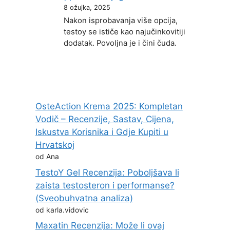
8 ožujka, 2025
Nakon isprobavanja više opcija,
testoy se ističe kao najučinkovitiji
dodatak. Povoljna je i čini čuda.
OsteAction Krema 2025: Kompletan
Vodič – Recenzije, Sastav, Cijena,
Iskustva Korisnika i Gdje Kupiti u
Hrvatskoj
od Ana
TestoY Gel Recenzija: Poboljšava li
zaista testosteron i performanse?
(Sveobuhvatna analiza)
od karla.vidovic
Maxatin Recenzija: Može li ovaj