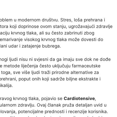
i problem u modernom društvu. Stres, loša prehrana i
tora koji doprinose ovom stanju, ugrožavajući zdravlje
laciju krvnog tlaka, ali su često zabrinuti zbog
anemarivanje visokog krvnog tlaka može dovesti do
dani udar i zatajenje bubrega.
 mnogi ljudi nisu ni svjesni da ga imaju sve dok ne dođe
e metode liječenja često uključuju farmaceutske
oga, sve više ljudi traži prirodne alternative za
prehrani, poput onih koji sadrže biljne ekstrakte i
kalija.
ravog krvnog tlaka, pojavio se
Cardiotensive
,
larnom zdravlju. Ovaj članak pruža detaljan uvid u
elovanja, potencijalne prednosti i recenzije korisnika.