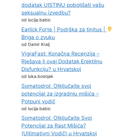
dodatak UISTINU poboljšati vašu
seksualnu izvedbu?
od lucija.babic
Earlick Forte | Podrška za tinitus |
Briga o zvuku
od Damir Kralj
VigraFast: Konačna Recenzija –
Rješava li ovaj Dodatak Erektilnu
Disfunkciju? u Hrvatskoj
od luka.bosnjak
Somatodrol: Otključajte svoj
potencijal za izgradnju mišića –
Potpuni vodič
od lucija.babic
Somatodrol: Otključajte Svoj
Potencijal za Rast Mišića?
(Ultimativni Vodič) u Hrvatskoj