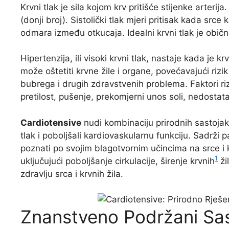
Krvni tlak je sila kojom krv pritišće stijenke arterija. 
(donji broj). Sistolički tlak mjeri pritisak kada srce 
odmara između otkucaja. Idealni krvni tlak je ob
Hipertenzija, ili visoki krvni tlak, nastaje kada je k
može oštetiti krvne žile i organe, povećavajući ri
bubrega i drugih zdravstvenih problema. Faktori rizi
pretilost, pušenje, prekomjerni unos soli, nedostatak
Cardiotensive
nudi kombinaciju prirodnih sastojaka 
tlak i poboljšali kardiovaskularnu funkciju. Sadrži p
poznati po svojim blagotvornim učincima na srce i kr
1
uključujući poboljšanje cirkulacije, širenje krvnih
ži
zdravlju srca i krvnih žila.
Znanstveno Podržani Sas