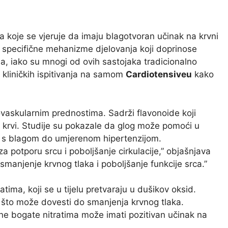
a koje se vjeruje da imaju blagotvoran učinak na krvni
ma specifične mehanizme djelovanja koji doprinose
a, iako su mnogi od ovih sastojaka tradicionalno
e kliničkih ispitivanja na samom
Cardiotensiveu
kako
vaskularnim prednostima. Sadrži flavonoide koji
ok krvi. Studije su pokazale da glog može pomoći u
 s blagom do umjerenom hipertenzijom.
 za potporu srcu i poboljšanje cirkulacije,” objašnjava
 smanjenje krvnog tlaka i poboljšanje funkcije srca.”
tima, koji se u tijelu pretvaraju u dušikov oksid.
 što može dovesti do smanjenja krvnog tlaka.
ne bogate nitratima može imati pozitivan učinak na