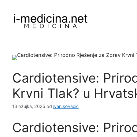
Preskoči
na
sadržaj
Cardiotensive: Priro
Krvni Tlak? u Hrvats
13 ožujka, 2025
od
ivan.kovacic
Cardiotensive: Priro