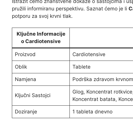
Istražit ćemo znanstvene dokaze o sastojcima i u
pružili informiranu perspektivu. Saznat ćemo je li
C
potporu za svoj krvni tlak.
Ključne Informacije
o Cardiotensive
Proizvod
Cardiotensive
Oblik
Tablete
Namjena
Podrška zdravom krvnom t
Glog, Koncentrat rotkvice
Ključni Sastojci
Koncentrat batata, Koncen
Doziranje
1 tableta dnevno