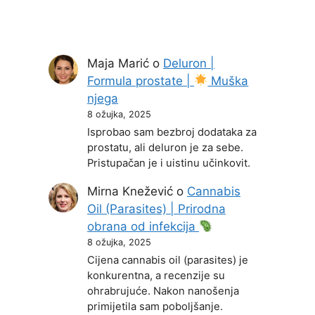
Maja Marić
o
Deluron |
Formula prostate |
Muška
njega
8 ožujka, 2025
Isprobao sam bezbroj dodataka za
prostatu, ali deluron je za sebe.
Pristupačan je i uistinu učinkovit.
Mirna Knežević
o
Cannabis
Oil (Parasites) | Prirodna
obrana od infekcija
8 ožujka, 2025
Cijena cannabis oil (parasites) je
konkurentna, a recenzije su
ohrabrujuće. Nakon nanošenja
primijetila sam poboljšanje.