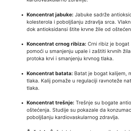
Koncentrat jabuke:
Jabuke sadrže antioksid
kolesterola i poboljšanju zdravlja srca. Vla
dok antioksidansi štite krvne žile od oštećen
Koncentrat crnog ribiza:
Crni ribiz je boga
pomoći u smanjenju upale i zaštiti krvnih ži
protoka krvi i smanjenju krvnog tlaka.
Koncentrat batata:
Batat je bogat kalijem, 
tlaka. Kalij pomaže u regulaciji ravnoteže na
tlaka.
Koncentrat trešnje:
Trešnje su bogate antio
oštećenja. Studije su pokazale da konzumaci
poboljšanju kardiovaskularnog zdravlja.