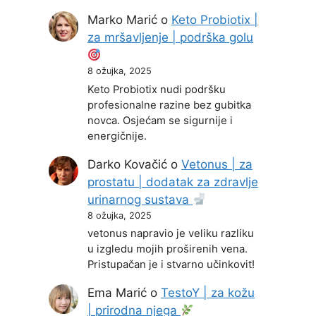
Marko Marić
o
Keto Probiotix |
za mršavljenje | podrška golu
8 ožujka, 2025
Keto Probiotix nudi podršku
profesionalne razine bez gubitka
novca. Osjećam se sigurnije i
energičnije.
Darko Kovačić
o
Vetonus | za
prostatu | dodatak za zdravlje
urinarnog sustava
8 ožujka, 2025
vetonus napravio je veliku razliku
u izgledu mojih proširenih vena.
Pristupačan je i stvarno učinkovit!
Ema Marić
o
TestoY | za kožu
| prirodna njega