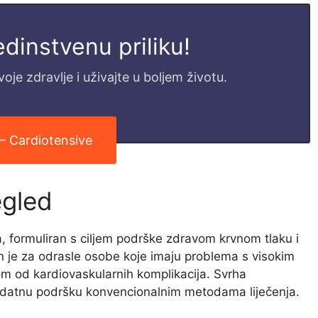
jedinstvenu priliku!
je zdravlje i uživajte u boljem životu.
 – Cardiotensive
egled
a, formuliran s ciljem podrške zdravom krvnom tlaku i
n je za odrasle osobe koje imaju problema s visokim
om od kardiovaskularnih komplikacija. Svrha
i dodatnu podršku konvencionalnim metodama liječenja.