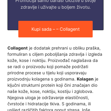
Promocija samo danas! Uložite u svoje
zdravlje i uživajte u boljem životu.
Kupi sada – – Collagent
Collagent
je dodatak prehrani u obliku praška,
formuliran s ciljem poboljšanja zdravlja i izgleda
kože, kose i noktiju. Proizvođač naglašava da
se radi o proizvodu koji pomaže podržati
prirodne procese u tijelu koji usporavaju
proizvodnju kolagena s godinama.
Kolagen
je
ključni strukturni protein koji čini značajan dio
naše kože, kose, noktiju, kostiju i zglobova.
Njegova uloga je održavanje elastičnosti,
čvrstoće i hidratacije tkiva. S godinama, ili
uslijed različitih faktora poput stresa, loše