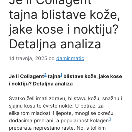
tajna blistave kože,
jake kose i noktiju?
Detaljna analiza
14 travnja, 2025
od
damir.matic
2
1
Je li Collagent
tajna
blistave kože, jake kose
i noktiju? Detaljna analiza
Svatko želi imati zdravu, blistavu kožu, snažnu i
sjajnu kosu te čvrste nokte. U potrazi za
eliksirom mladosti i ljepote, mnogi se okreću
3
dodacima prehrani, a popularnost kolagen
preparata neprestano raste. No, s tolikim