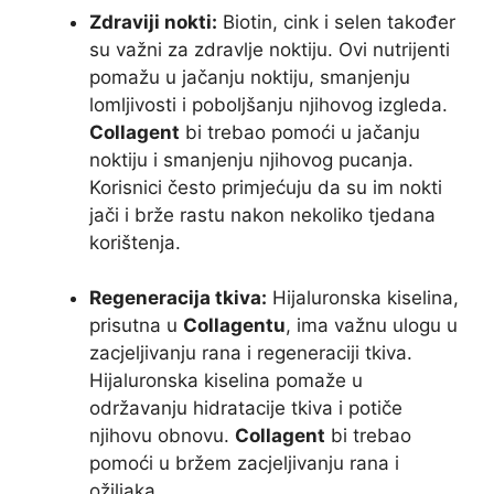
Zdraviji nokti:
Biotin, cink i selen također
su važni za zdravlje noktiju. Ovi nutrijenti
pomažu u jačanju noktiju, smanjenju
lomljivosti i poboljšanju njihovog izgleda.
Collagent
bi trebao pomoći u jačanju
noktiju i smanjenju njihovog pucanja.
Korisnici često primjećuju da su im nokti
jači i brže rastu nakon nekoliko tjedana
korištenja.
Regeneracija tkiva:
Hijaluronska kiselina,
prisutna u
Collagentu
, ima važnu ulogu u
zacjeljivanju rana i regeneraciji tkiva.
Hijaluronska kiselina pomaže u
održavanju hidratacije tkiva i potiče
njihovu obnovu.
Collagent
bi trebao
pomoći u bržem zacjeljivanju rana i
ožiljaka.