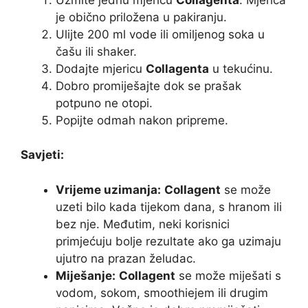
je obično priložena u pakiranju.
Ulijte 200 ml vode ili omiljenog soka u
čašu ili shaker.
Dodajte mjericu
Collagenta
u tekućinu.
Dobro promiješajte dok se prašak
potpuno ne otopi.
Popijte odmah nakon pripreme.
Savjeti:
Vrijeme uzimanja:
Collagent
se može
uzeti bilo kada tijekom dana, s hranom ili
bez nje. Međutim, neki korisnici
primjećuju bolje rezultate ako ga uzimaju
ujutro na prazan želudac.
Miješanje:
Collagent
se može miješati s
vodom, sokom, smoothiejem ili drugim