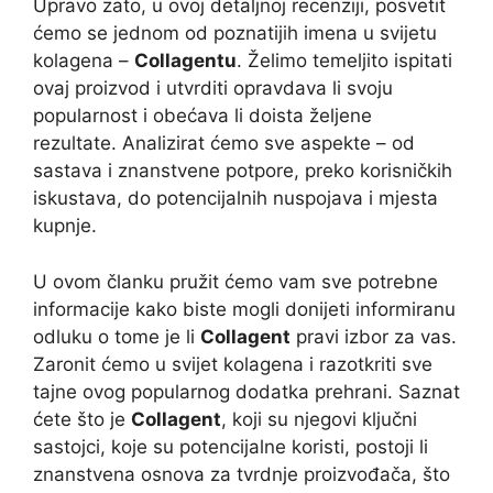
Upravo zato, u ovoj detaljnoj recenziji, posvetit
ćemo se jednom od poznatijih imena u svijetu
kolagena –
Collagentu
. Želimo temeljito ispitati
ovaj proizvod i utvrditi opravdava li svoju
popularnost i obećava li doista željene
rezultate. Analizirat ćemo sve aspekte – od
sastava i znanstvene potpore, preko korisničkih
iskustava, do potencijalnih nuspojava i mjesta
kupnje.
U ovom članku pružit ćemo vam sve potrebne
informacije kako biste mogli donijeti informiranu
odluku o tome je li
Collagent
pravi izbor za vas.
Zaronit ćemo u svijet kolagena i razotkriti sve
tajne ovog popularnog dodatka prehrani. Saznat
ćete što je
Collagent
, koji su njegovi ključni
sastojci, koje su potencijalne koristi, postoji li
znanstvena osnova za tvrdnje proizvođača, što