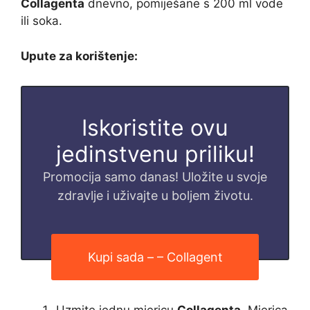
Collagenta
dnevno, pomiješane s 200 ml vode
ili soka.
Upute za korištenje:
Iskoristite ovu
jedinstvenu priliku!
Promocija samo danas! Uložite u svoje
zdravlje i uživajte u boljem životu.
Kupi sada – – Collagent
Uzmite jednu mjericu
Collagenta
. Mjerica