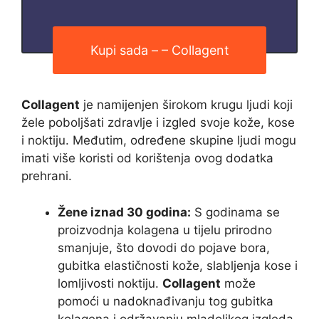
Kupi sada – – Collagent
Collagent
je namijenjen širokom krugu ljudi koji
žele poboljšati zdravlje i izgled svoje kože, kose
i noktiju. Međutim, određene skupine ljudi mogu
imati više koristi od korištenja ovog dodatka
prehrani.
Žene iznad 30 godina:
S godinama se
proizvodnja kolagena u tijelu prirodno
smanjuje, što dovodi do pojave bora,
gubitka elastičnosti kože, slabljenja kose i
lomljivosti noktiju.
Collagent
može
pomoći u nadoknađivanju tog gubitka
kolagena i održavanju mladolikog izgleda.