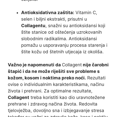
Antioksidativna zaštita:
Vitamin C,
selen i biljni ekstrakti, prisutni u
Collagentu
, snažni su antioksidansi koji
štite stanice od oštećenja uzrokovanih
slobodnim radikalima. Antioksidansi
pomažu u usporavanju procesa starenja i
štite kožu od štetnih utjecaja iz okoliša.
Važno je napomenuti da
Collagent
nije čarobni
štapić i da ne može riješiti sve probleme s
kožom, kosom i noktima preko noći.
Rezultati
ovise o individualnim karakteristikama, načinu
života i prehrani. Za optimalne rezultate,
Collagent
treba koristiti kao dio uravnotežene
prehrane i zdravog načina života. Redovita
tjelovježba, dovoljno sna i izbjegavanje stresa