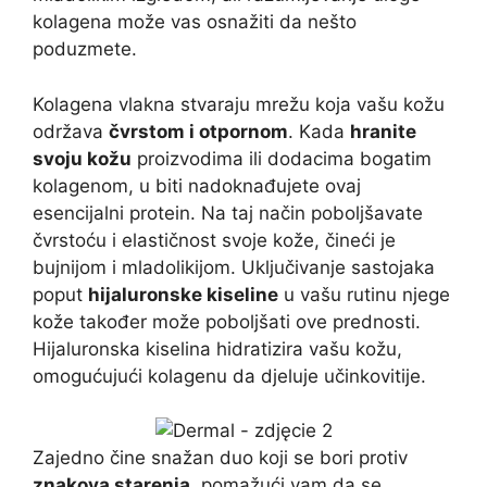
kolagena može vas osnažiti da nešto
poduzmete.
Kolagena vlakna stvaraju mrežu koja vašu kožu
održava
čvrstom i otpornom
. Kada
hranite
svoju kožu
proizvodima ili dodacima bogatim
kolagenom, u biti nadoknađujete ovaj
esencijalni protein. Na taj način poboljšavate
čvrstoću i elastičnost svoje kože, čineći je
bujnijom i mladolikijom. Uključivanje sastojaka
poput
hijaluronske kiseline
u vašu rutinu njege
kože također može poboljšati ove prednosti.
Hijaluronska kiselina hidratizira vašu kožu,
omogućujući kolagenu da djeluje učinkovitije.
Zajedno čine snažan duo koji se bori protiv
znakova starenja
, pomažući vam da se