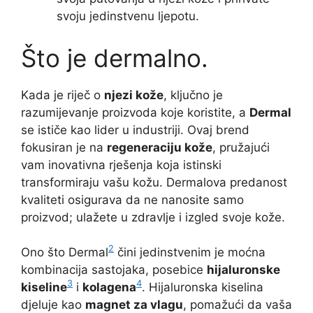
svoju jedinstvenu ljepotu.
Što je dermalno.
Kada je riječ o
njezi kože
, ključno je
razumijevanje proizvoda koje koristite, a
Dermal
se ističe kao lider u industriji. Ovaj brend
fokusiran je na
regeneraciju kože
, pružajući
vam inovativna rješenja koja istinski
transformiraju vašu kožu. Dermalova predanost
kvaliteti osigurava da ne nanosite samo
proizvod; ulažete u zdravlje i izgled svoje kože.
2
Ono što Dermal
čini jedinstvenim je moćna
kombinacija sastojaka, posebice
hijaluronske
3
4
kiseline
i
kolagena
. Hijaluronska kiselina
djeluje kao
magnet za vlagu
, pomažući da vaša