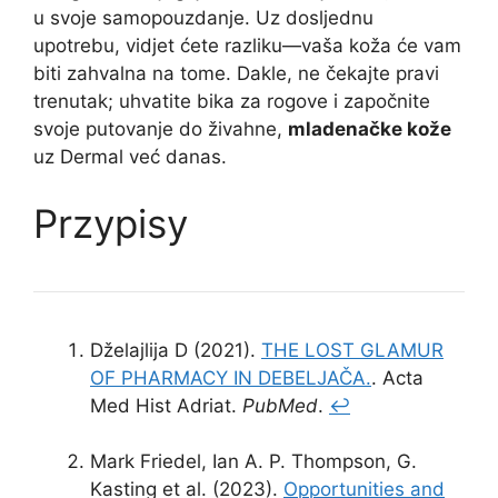
u svoje samopouzdanje. Uz dosljednu
upotrebu, vidjet ćete razliku—vaša koža će vam
biti zahvalna na tome. Dakle, ne čekajte pravi
trenutak; uhvatite bika za rogove i započnite
svoje putovanje do živahne,
mladenačke kože
uz Dermal već danas.
Przypisy
Dželajlija D (2021).
THE LOST GLAMUR
OF PHARMACY IN DEBELJAČA.
. Acta
Med Hist Adriat.
PubMed
.
↩
Mark Friedel, Ian A. P. Thompson, G.
Kasting et al. (2023).
Opportunities and