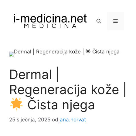
Preskoči
na
sadržaj
Izbornik
Dermal |
Regeneracija kože |
Čista njega
25 siječnja, 2025
od
ana.horvat