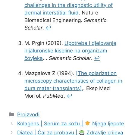
challenges in the diagnostic utility of
dermal interstitial fluid
. Nature
Biomedical Engineering.
Semantic
Scholar
.
↩
M. Prgin (2019).
Upotreba i djelovanje
hijaluronske kiseline na organizam
čovjeka
. .
Semantic Scholar
.
↩
Mazgalova Z (1994).
[The polarization
microscopy characteristics of collagen in
dura mater transplants].
. Eksp Med
Morfol.
PubMed
.
↩
Kategorije
Proizvodi
Kolagens | Serum za kožu |
Njega ljepote
Diatea | Čaj za probavu |
Zdravlje crijeva