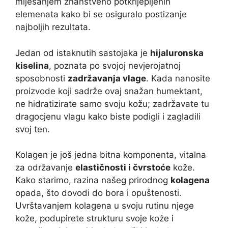
miješanjem znanstveno potkrijepljenih
elemenata kako bi se osiguralo postizanje
najboljih rezultata.
Jedan od istaknutih sastojaka je
hijaluronska
kiselina
, poznata po svojoj nevjerojatnoj
sposobnosti
zadržavanja vlage
. Kada nanosite
proizvode koji sadrže ovaj snažan humektant,
ne hidratizirate samo svoju kožu; zadržavate tu
dragocjenu vlagu kako biste podigli i zagladili
svoj ten.
Kolagen je još jedna bitna komponenta, vitalna
za održavanje
elastičnosti i čvrstoće
kože.
Kako starimo, razina našeg prirodnog
kolagena
opada, što dovodi do bora i opuštenosti.
Uvrštavanjem kolagena u svoju rutinu njege
kože, podupirete strukturu svoje kože i