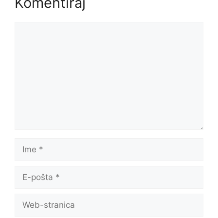
Komentiraj
Komentar
Ime
E-
pošta
Web-
stranica