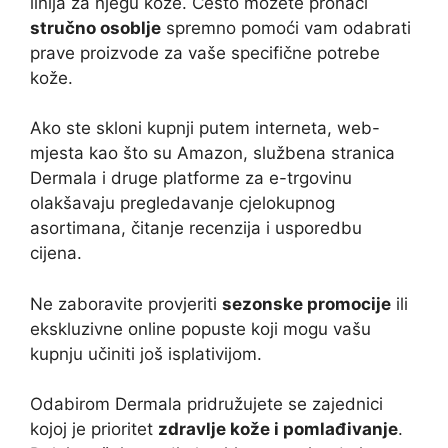
linija za njegu kože. Često možete pronaći
stručno osoblje
spremno pomoći vam odabrati
prave proizvode za vaše specifične potrebe
kože.
Ako ste skloni kupnji putem interneta, web-
mjesta kao što su Amazon, službena stranica
Dermala i druge platforme za e-trgovinu
olakšavaju pregledavanje cjelokupnog
asortimana, čitanje recenzija i usporedbu
cijena.
Ne zaboravite provjeriti
sezonske promocije
ili
ekskluzivne online popuste koji mogu vašu
kupnju učiniti još isplativijom.
Odabirom Dermala pridružujete se zajednici
kojoj je prioritet
zdravlje kože i pomlađivanje
.