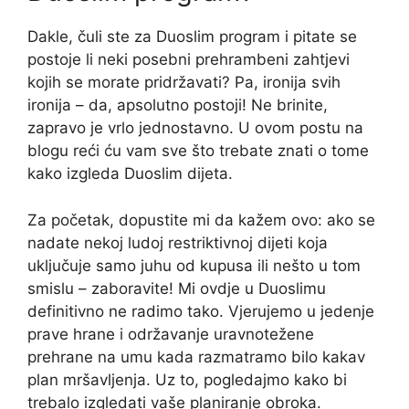
Dakle, čuli ste za Duoslim program i pitate se
postoje li neki posebni prehrambeni zahtjevi
kojih se morate pridržavati? Pa, ironija svih
ironija – da, apsolutno postoji! Ne brinite,
zapravo je vrlo jednostavno. U ovom postu na
blogu reći ću vam sve što trebate znati o tome
kako izgleda Duoslim dijeta.
Za početak, dopustite mi da kažem ovo: ako se
nadate nekoj ludoj restriktivnoj dijeti koja
uključuje samo juhu od kupusa ili nešto u tom
smislu – zaboravite! Mi ovdje u Duoslimu
definitivno ne radimo tako. Vjerujemo u jedenje
prave hrane i održavanje uravnotežene
prehrane na umu kada razmatramo bilo kakav
plan mršavljenja. Uz to, pogledajmo kako bi
trebalo izgledati vaše planiranje obroka.