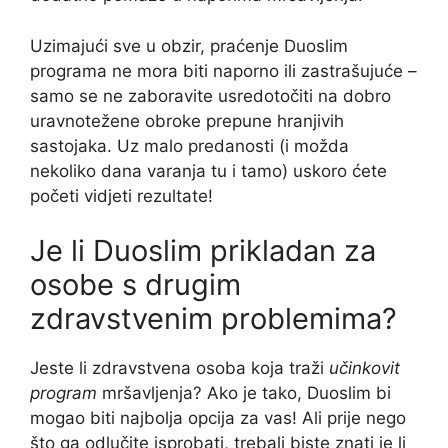
Uzimajući sve u obzir, praćenje Duoslim
programa ne mora biti naporno ili zastrašujuće –
samo se ne zaboravite usredotočiti na dobro
uravnotežene obroke prepune hranjivih
sastojaka. Uz malo predanosti (i možda
nekoliko dana varanja tu i tamo) uskoro ćete
početi vidjeti rezultate!
Je li Duoslim prikladan za
osobe s drugim
zdravstvenim problemima?
Jeste li zdravstvena osoba koja traži
učinkovit
program
mršavljenja? Ako je tako, Duoslim bi
mogao biti najbolja opcija za vas! Ali prije nego
što ga odlučite isprobati, trebali biste znati je li