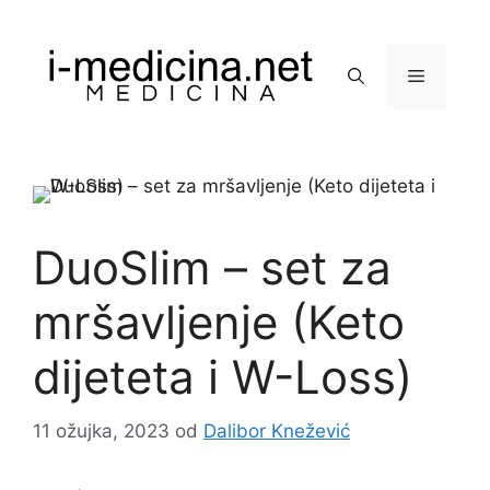
Preskoči
na
sadržaj
Izbornik
DuoSlim – set za
mršavljenje (Keto
dijeteta i W-Loss)
11 ožujka, 2023
od
Dalibor Knežević