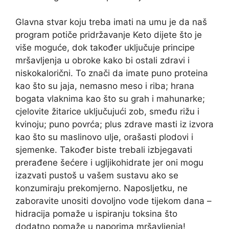
Glavna stvar koju treba imati na umu je da naš
program potiče pridržavanje Keto dijete što je
više moguće, dok također uključuje principe
mršavljenja u obroke kako bi ostali zdravi i
niskokalorični. To znači da imate puno proteina
kao što su jaja, nemasno meso i riba; hrana
bogata vlaknima kao što su grah i mahunarke;
cjelovite žitarice uključujući zob, smeđu rižu i
kvinoju; puno povrća; plus zdrave masti iz izvora
kao što su maslinovo ulje, orašasti plodovi i
sjemenke. Također biste trebali izbjegavati
prerađene šećere i ugljikohidrate jer oni mogu
izazvati pustoš u vašem sustavu ako se
konzumiraju prekomjerno. Naposljetku, ne
zaboravite unositi dovoljno vode tijekom dana –
hidracija pomaže u ispiranju toksina što
dodatno pomaže u naporima mršavljenja!