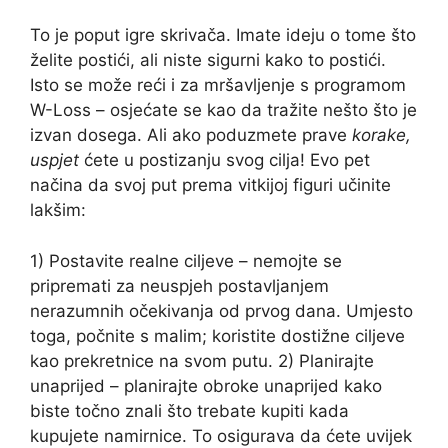
To je poput igre skrivača. Imate ideju o tome što
želite postići, ali niste sigurni kako to postići.
Isto se može reći i za mršavljenje s programom
W-Loss – osjećate se kao da tražite nešto što je
izvan dosega. Ali ako poduzmete prave
korake,
uspjet
ćete u postizanju svog cilja! Evo pet
načina da svoj put prema vitkijoj figuri učinite
lakšim:
1) Postavite realne ciljeve – nemojte se
pripremati za neuspjeh postavljanjem
nerazumnih očekivanja od prvog dana. Umjesto
toga, počnite s malim; koristite dostižne ciljeve
kao prekretnice na svom putu. 2) Planirajte
unaprijed – planirajte obroke unaprijed kako
biste točno znali što trebate kupiti kada
kupujete namirnice. To osigurava da ćete uvijek