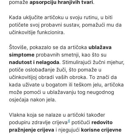
pomaže
apsorpciju hranjivih tvari
.
Kada uključite artičoku u svoju rutinu, u biti
potičete svoj probavni sustav, pomažući mu da
učinkovitije funkcionira.
Štoviše, pokazalo se da artičoka
ublažava
simptome
probavnih smetnji, kao što su
nadutost i nelagoda
. Stimulirajući žučni mjehur,
potiče oslobađanje žuči, što pomaže u
učinkovitijoj obradi vaših obroka. To znači da
kada uživate u bogatom ili teškom jelu, artičoka
može pomoći u ublažavanju tog neugodnog
osjećaja nakon jela.
Vlakna koja se nalaze u artičoki također
4
podupiru zdravlje crijeva
potičući
redovito
pražnjenje crijeva
i njegujući
korisne crijevne