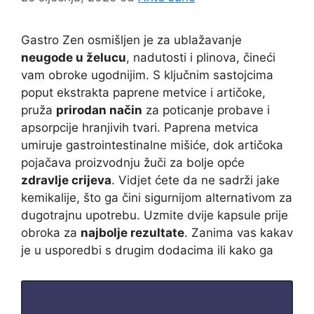
Gastro Zen osmišljen je za ublažavanje
neugode u želucu
, nadutosti i plinova, čineći
vam obroke ugodnijim. S ključnim sastojcima
poput ekstrakta paprene metvice i artičoke,
pruža
prirodan način
za poticanje probave i
apsorpcije hranjivih tvari. Paprena metvica
umiruje gastrointestinalne mišiće, dok artičoka
pojačava proizvodnju žuči za bolje opće
zdravlje crijeva
. Vidjet ćete da ne sadrži jake
kemikalije, što ga čini sigurnijom alternativom za
dugotrajnu upotrebu. Uzmite dvije kapsule prije
obroka za
najbolje rezultate
. Zanima vas kakav
je u usporedbi s drugim dodacima ili kako ga