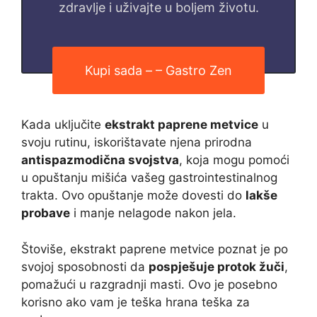
zdravlje i uživajte u boljem životu.
Kupi sada – – Gastro Zen
Kada uključite
ekstrakt paprene metvice
u
svoju rutinu, iskorištavate njena prirodna
antispazmodična svojstva
, koja mogu pomoći
u opuštanju mišića vašeg gastrointestinalnog
trakta. Ovo opuštanje može dovesti do
lakše
probave
i manje nelagode nakon jela.
Štoviše, ekstrakt paprene metvice poznat je po
svojoj sposobnosti da
pospješuje protok žuči
,
pomažući u razgradnji masti. Ovo je posebno
korisno ako vam je teška hrana teška za