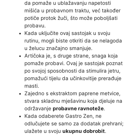
da pomaže u ublažavanju napetosti
mišića u probavnom traktu, već također
potiče protok žuči, što može poboljšati
probavu.
Kada uključite ovaj sastojak u svoju
rutinu, mogli biste otkriti da se nelagoda
u želucu značajno smanjuje.
Artičoka je, s druge strane, snaga koja
pomaže probavi. Ovaj je sastojak poznat
po svojoj sposobnosti da stimulira jetru,
pomažući tijelu da učinkovitije prerađuje
masti.
Zajedno s ekstraktom paprene metvice,
stvara skladnu mješavinu koja djeluje na
održavanje
probavne ravnoteže
.
Kada odaberete Gastro Zen, ne
odlučujete se samo za dodatak prehrani;
ulažete u svoju
ukupnu dobrobit
.