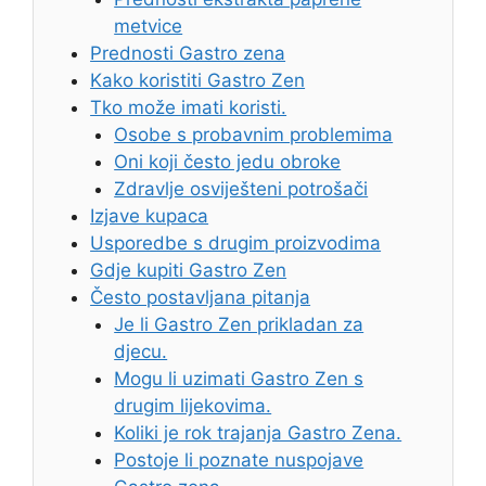
metvice
Prednosti Gastro zena
Kako koristiti Gastro Zen
Tko može imati koristi.
Osobe s probavnim problemima
Oni koji često jedu obroke
Zdravlje osviješteni potrošači
Izjave kupaca
Usporedbe s drugim proizvodima
Gdje kupiti Gastro Zen
Često postavljana pitanja
Je li Gastro Zen prikladan za
djecu.
Mogu li uzimati Gastro Zen s
drugim lijekovima.
Koliki je rok trajanja Gastro Zena.
Postoje li poznate nuspojave