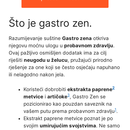
Što je gastro zen.
Razumijevanje suštine
Gastro zena
otkriva
njegovu moćnu ulogu u
probavnom zdravlju
.
Ovaj pažljivo osmišljen dodatak ima za cilj
riješiti
neugodu u želucu
, pružajući prirodno
rješenje za one koji se često osjećaju napuhano
ili nelagodno nakon jela.
2
Koristeći dobrobiti
ekstrakta paprene
3
metvice
i
artičoke
, Gastro Zen se
pozicionirao kao pouzdan saveznik na
1
vašem putu prema probavnom zdravlju
.
Ekstrakt paprene metvice poznat je po
svojim
umirujućim svojstvima
. Ne samo