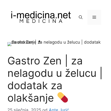
Preskoči
na
sadržaj
Izbornik
Gastro Zen | za
nelagodu u želucu |
dodatak za
olakšanje
25 siječnja, 2025
od
Ante Jurić