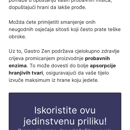
pomaže u opuštanju vaših probavnih mišića,
dopuštajući hrani da lakše prođe.
Možda ćete primijetiti smanjenje onih
neugodnih osjećaja sitosti koji često prate teške
obroke.
Uz to, Gastro Zen podržava cjelokupno zdravlje
crijeva promicanjem proizvodnje
probavnih
enzima
. To može dovesti do bolje
apsorpcije
hranjivih tvari
, osiguravajući da vaše tijelo
izvuče maksimum iz hrane koju jedete.
Iskoristite ovu
jedinstvenu priliku!