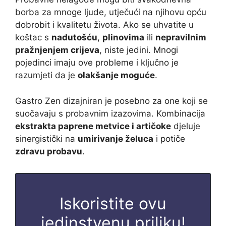
borba za mnoge ljude, utječući na njihovu opću
dobrobit i kvalitetu života. Ako se uhvatite u
koštac s
nadutošću
,
plinovima
ili
nepravilnim
pražnjenjem crijeva
, niste jedini. Mnogi
pojedinci imaju ove probleme i ključno je
razumjeti da je
olakšanje moguće
.
Gastro Zen dizajniran je posebno za one koji se
suočavaju s probavnim izazovima. Kombinacija
ekstrakta paprene metvice i artičoke
djeluje
sinergistički na
umirivanje želuca
i potiče
zdravu probavu
.
Iskoristite ovu
jedinstvenu priliku!