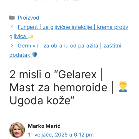
Kategorije
Proizvodi
Fungent | za gljivične infekcije | krema protiv
gljivica
Germivir | za obranu od parazita | zaštitni
dodatak
2 misli o “Gelarex |
Mast za hemoroide |
Ugoda kože”
Marko Marić
11 veljače, 2025 u 6:12 pm