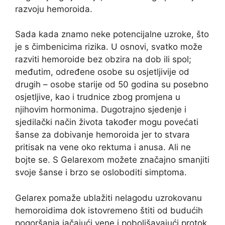
razvoju hemoroida.
Sada kada znamo neke potencijalne uzroke, što
je s čimbenicima rizika. U osnovi, svatko može
razviti hemoroide bez obzira na dob ili spol;
međutim, određene osobe su osjetljivije od
drugih – osobe starije od 50 godina su posebno
osjetljive, kao i trudnice zbog promjena u
njihovim hormonima. Dugotrajno sjedenje i
sjedilački način života također mogu povećati
šanse za dobivanje hemoroida jer to stvara
pritisak na vene oko rektuma i anusa. Ali ne
bojte se. S Gelarexom možete značajno smanjiti
svoje šanse i brzo se osloboditi simptoma.
Gelarex pomaže ublažiti nelagodu uzrokovanu
hemoroidima dok istovremeno štiti od budućih
pogoršanja jačajući vene i poboljšavajući protok