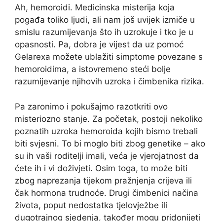
Ah, hemoroidi. Medicinska misterija koja
pogađa toliko ljudi, ali nam još uvijek izmiče u
smislu razumijevanja što ih uzrokuje i tko je u
opasnosti. Pa, dobra je vijest da uz pomoć
Gelarexa možete ublažiti simptome povezane s
hemoroidima, a istovremeno steći bolje
razumijevanje njihovih uzroka i čimbenika rizika.
Pa zaronimo i pokušajmo razotkriti ovo
misteriozno stanje. Za početak, postoji nekoliko
poznatih uzroka hemoroida kojih bismo trebali
biti svjesni. To bi moglo biti zbog genetike – ako
su ih vaši roditelji imali, veća je vjerojatnost da
ćete ih i vi doživjeti. Osim toga, to može biti
zbog naprezanja tijekom pražnjenja crijeva ili
čak hormona trudnoće. Drugi čimbenici načina
života, poput nedostatka tjelovježbe ili
dugotrajnog sjedenja, također mogu pridonijeti