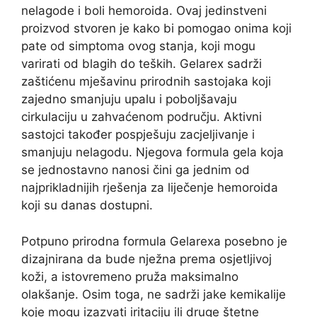
nelagode i boli hemoroida. Ovaj jedinstveni
proizvod stvoren je kako bi pomogao onima koji
pate od simptoma ovog stanja, koji mogu
varirati od blagih do teških. Gelarex sadrži
zaštićenu mješavinu prirodnih sastojaka koji
zajedno smanjuju upalu i poboljšavaju
cirkulaciju u zahvaćenom području. Aktivni
sastojci također pospješuju zacjeljivanje i
smanjuju nelagodu. Njegova formula gela koja
se jednostavno nanosi čini ga jednim od
najprikladnijih rješenja za liječenje hemoroida
koji su danas dostupni.
Potpuno prirodna formula Gelarexa posebno je
dizajnirana da bude nježna prema osjetljivoj
koži, a istovremeno pruža maksimalno
olakšanje. Osim toga, ne sadrži jake kemikalije
koje mogu izazvati iritaciju ili druge štetne