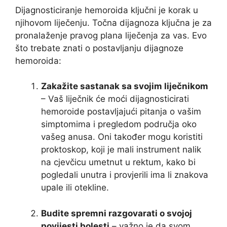
Dijagnosticiranje hemoroida ključni je korak u
njihovom liječenju. Točna dijagnoza ključna je za
pronalaženje pravog plana liječenja za vas. Evo
što trebate znati o postavljanju dijagnoze
hemoroida:
Zakažite sastanak sa svojim liječnikom
– Vaš liječnik će moći dijagnosticirati
hemoroide postavljajući pitanja o vašim
simptomima i pregledom područja oko
vašeg anusa. Oni također mogu koristiti
proktoskop, koji je mali instrument nalik
na cjevčicu umetnut u rektum, kako bi
pogledali unutra i provjerili ima li znakova
upale ili otekline.
Budite spremni razgovarati o svojoj
povijesti bolesti
– važno je da svom