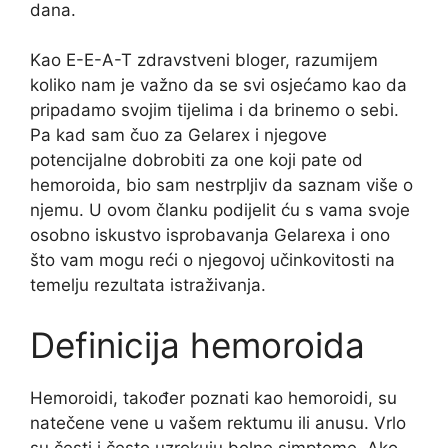
dana.
Kao E-E-A-T zdravstveni bloger, razumijem
koliko nam je važno da se svi osjećamo kao da
pripadamo svojim tijelima i da brinemo o sebi.
Pa kad sam čuo za Gelarex i njegove
potencijalne dobrobiti za one koji pate od
hemoroida, bio sam nestrpljiv da saznam više o
njemu. U ovom članku podijelit ću s vama svoje
osobno iskustvo isprobavanja Gelarexa i ono
što vam mogu reći o njegovoj učinkovitosti na
temelju rezultata istraživanja.
Definicija hemoroida
Hemoroidi, također poznati kao hemoroidi, su
natečene vene u vašem rektumu ili anusu. Vrlo
su česti i često uzrokuju bolne simptome. Ako