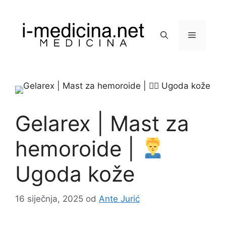
Preskoči
na
sadržaj
Izbornik
Gelarex | Mast za
hemoroide |
Ugoda kože
16 siječnja, 2025
od
Ante Jurić