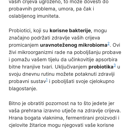
vaših crijeva ugroženo, to može dovesti do
probavnih problema, umora, pa čak i
oslabljenog imuniteta.
Probiotici, koji su
korisne bakterije
, mogu
značajno podržati zdravlje vaših crijeva
2
promicanjem
uravnoteženog mikrobioma
. Ovi
živi mikroorganizmi rade na poboljšanju probave
i pomažu vašem tijelu da učinkovitije apsorbira
3
bitne hranjive tvari. Uključivanjem
probiotika
u
svoju dnevnu rutinu možete potaknuti zdraviji
1
probavni sustav
i poboljšati svoje cjelokupno
blagostanje.
Bitno je obratiti pozornost na to što jedete jer
vaša prehrana izravno utječe na zdravlje crijeva.
Hrana bogata vlaknima, fermentirani proizvodi i
cjelovite žitarice mogu njegovati vaše korisne