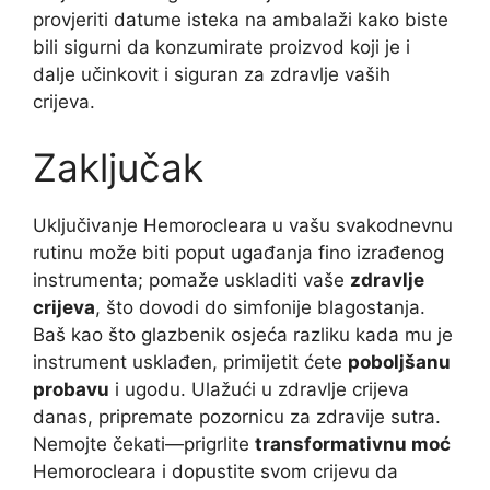
provjeriti datume isteka na ambalaži kako biste
bili sigurni da konzumirate proizvod koji je i
dalje učinkovit i siguran za zdravlje vaših
crijeva.
Zaključak
Uključivanje Hemorocleara u vašu svakodnevnu
rutinu može biti poput ugađanja fino izrađenog
instrumenta; pomaže uskladiti vaše
zdravlje
crijeva
, što dovodi do simfonije blagostanja.
Baš kao što glazbenik osjeća razliku kada mu je
instrument usklađen, primijetit ćete
poboljšanu
probavu
i ugodu. Ulažući u zdravlje crijeva
danas, pripremate pozornicu za zdravije sutra.
Nemojte čekati—prigrlite
transformativnu moć
Hemorocleara i dopustite svom crijevu da