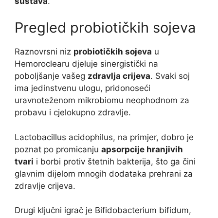
sustava
.
Pregled probiotičkih sojeva
Raznovrsni niz
probiotičkih sojeva
u
Hemoroclearu djeluje sinergistički na
poboljšanje vašeg
zdravlja crijeva
. Svaki soj
ima jedinstvenu ulogu, pridonoseći
uravnoteženom mikrobiomu neophodnom za
probavu i cjelokupno zdravlje.
Lactobacillus acidophilus, na primjer, dobro je
poznat po promicanju
apsorpcije hranjivih
tvari
i borbi protiv štetnih bakterija, što ga čini
glavnim dijelom mnogih dodataka prehrani za
zdravlje crijeva.
Drugi ključni igrač je Bifidobacterium bifidum,