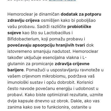
Hemoroclear je dinamičan
dodatak za potporu
zdravlju crijeva
osmišljen kako bi poboljšao
vašu probavu. Sadrži različite
probiotičke
sojeve
kao što su Lactobacillus i
Bifidobacterium, koji pomažu probavu i
povećavaju apsorpciju hranjivih tvari
dok
istovremeno smanjuju nadutost. Hemoroclear
također uključuje esencijalna vlakna i L-
glutamin za promicanje
zdravlja crijevne
barijere
. Pomažući u uspostavljanju ravnoteže u
vašem crijevnom mikrobiomu, podržava vaš
imunološki sustav i opću dobrobit. Korisnici
često navode povećanu energiju i udobnost u
probavi. Kako biste optimizirali rezultate, uzmite
dvije kapsule dnevno uz obrok. Dakle, ako vas
zanima kako sve to funkcionira, ostanite u