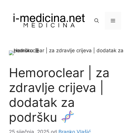
Preskoči
na
sadržaj
Izbornik
Hemoroclear | za
zdravlje crijeva |
dodatak za
podršku
25 siječnja, 2025
od
Branko Vlašić