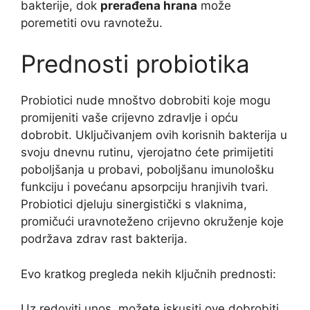
bakterije, dok
prerađena hrana
može
poremetiti ovu ravnotežu.
Prednosti probiotika
Probiotici nude mnoštvo dobrobiti koje mogu
promijeniti vaše crijevno zdravlje i opću
dobrobit. Uključivanjem ovih korisnih bakterija u
svoju dnevnu rutinu, vjerojatno ćete primijetiti
poboljšanja u probavi, poboljšanu imunološku
funkciju i povećanu apsorpciju hranjivih tvari.
Probiotici djeluju sinergistički s vlaknima,
promičući uravnoteženo crijevno okruženje koje
podržava zdrav rast bakterija.
Evo kratkog pregleda nekih ključnih prednosti:
Uz redoviti unos, možete iskusiti ove dobrobiti,