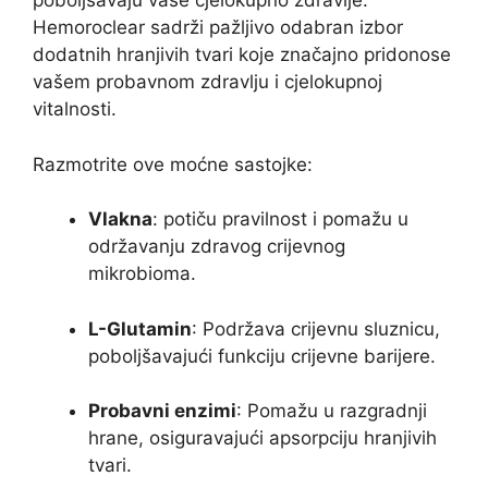
poboljšavaju vaše cjelokupno zdravlje.
Hemoroclear sadrži pažljivo odabran izbor
dodatnih hranjivih tvari koje značajno pridonose
vašem probavnom zdravlju i cjelokupnoj
vitalnosti.
Razmotrite ove moćne sastojke:
Vlakna
: potiču pravilnost i pomažu u
održavanju zdravog crijevnog
mikrobioma.
L-Glutamin
: Podržava crijevnu sluznicu,
poboljšavajući funkciju crijevne barijere.
Probavni enzimi
: Pomažu u razgradnji
hrane, osiguravajući apsorpciju hranjivih
tvari.