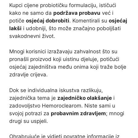
Kupci cijene probiotičku formulaciju, ističući
kako ne samo da
podržava probavu
već i
potiče
osjećaj dobrobiti
. Komentirali su
osjećaj
lakši
i udobniji, što može značajno poboljšati
svakodnevni život.
Mnogi korisnici izražavaju zahvalnost što su
pronašli proizvod koji uistinu djeluje, potičući
osjećaj zajedništva među onima koji traže bolje
zdravlje crijeva.
Dok se individualna iskustva razlikuju,
zajednička tema je
zajedničko olakšanje
i
zadovoljstvo Hemoroclearom. Niste sami u
svojoj potrazi za
probavnim zdravljem
; mnogi
drugi su uspjeli.
Ohrabrujuće je vidjeti povratne informacije iz