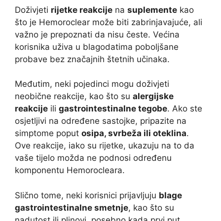
Doživjeti
rijetke reakcije
na
suplemente
kao
što je Hemoroclear može biti zabrinjavajuće, ali
važno je prepoznati da nisu česte. Većina
korisnika uživa u blagodatima poboljšane
probave bez značajnih štetnih učinaka.
Međutim, neki pojedinci mogu doživjeti
neobične reakcije, kao što su
alergijske
reakcije
ili
gastrointestinalne tegobe
. Ako ste
osjetljivi na određene sastojke, pripazite na
simptome poput
osipa, svrbeža ili oteklina
.
Ove reakcije, iako su rijetke, ukazuju na to da
vaše tijelo možda ne podnosi određenu
komponentu Hemorocleara.
Slično tome, neki korisnici prijavljuju
blage
gastrointestinalne smetnje
, kao što su
nadutost ili plinovi, posebno kada prvi put