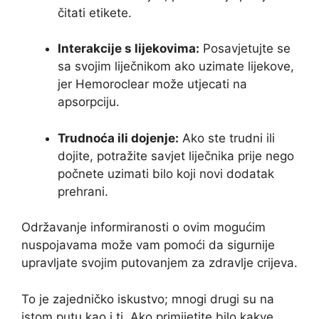
čitati etikete.
Interakcije s lijekovima:
Posavjetujte se
sa svojim liječnikom ako uzimate lijekove,
jer Hemoroclear može utjecati na
apsorpciju.
Trudnoća ili dojenje:
Ako ste trudni ili
dojite, potražite savjet liječnika prije nego
počnete uzimati bilo koji novi dodatak
prehrani.
Održavanje informiranosti o ovim mogućim
nuspojavama može vam pomoći da sigurnije
upravljate svojim putovanjem za zdravlje crijeva.
To je zajedničko iskustvo; mnogi drugi su na
istom putu kao i ti. Ako primijetite bilo kakve