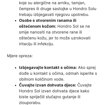
koje su alergične na arniku, tamjan,
čempres ili druge sastojke u Hondro Solu
trebaju izbjegavati njegovu upotrebu.
Osobe s otvorenim ranama ili
oštećenom kožom:
Hondro Sol se ne
smije nanositi na otvorene rane ili
oštećenu kožu, jer to može uzrokovati
iritaciju ili infekciju.
Mjere opreza:
Izbjegavajte kontakt s očima:
Ako sprej
dođe u kontakt s očima, odmah isperite s
obilnom količinom vode.
Čuvajte izvan dohvata djece:
Čuvajte
Hondro Sol izvan dohvata djece kako
biste spriječili slučajno gutanje ili
zlouporabu.