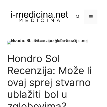
Preskoči
na
sadržaj
Izbornik
Hondro Sol
Recenzija: Može li
ovaj sprej stvarno
ublažiti bol u
zglobovima?