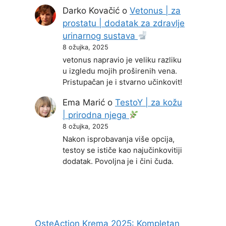
Darko Kovačić
o
Vetonus | za
prostatu | dodatak za zdravlje
urinarnog sustava
8 ožujka, 2025
vetonus napravio je veliku razliku
u izgledu mojih proširenih vena.
Pristupačan je i stvarno učinkovit!
Ema Marić
o
TestoY | za kožu
| prirodna njega
8 ožujka, 2025
Nakon isprobavanja više opcija,
testoy se ističe kao najučinkovitiji
dodatak. Povoljna je i čini čuda.
OsteAction Krema 2025: Kompletan