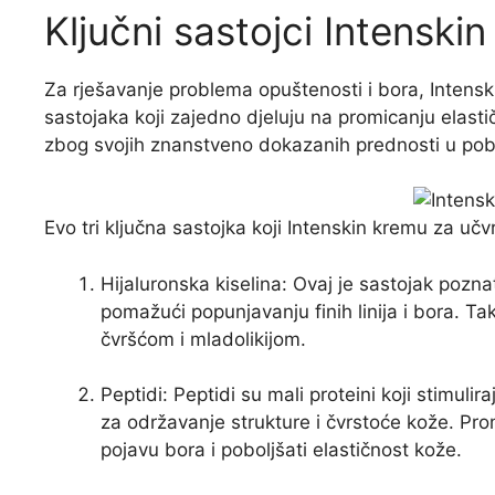
Ključni sastojci Intenski
Za rješavanje problema opuštenosti i bora, Intens
sastojaka koji zajedno djeluju na promicanju elastič
zbog svojih znanstveno dokazanih prednosti u pobo
Evo tri ključna sastojka koji Intenskin kremu za učv
Hijaluronska kiselina: Ovaj je sastojak pozn
pomažući popunjavanju finih linija i bora. Ta
čvršćom i mladolikijom.
Peptidi: Peptidi su mali proteini koji stimul
za održavanje strukture i čvrstoće kože. Pr
pojavu bora i poboljšati elastičnost kože.