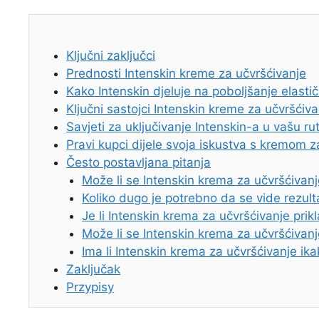
Ključni zaključci
Prednosti Intenskin kreme za učvršćivanje
Kako Intenskin djeluje na poboljšanje elasti
Ključni sastojci Intenskin kreme za učvršćiva
Savjeti za uključivanje Intenskin-a u vašu ru
Pravi kupci dijele svoja iskustva s kremom z
Često postavljana pitanja
Može li se Intenskin krema za učvršćivanje
Koliko dugo je potrebno da se vide rezulta
Je li Intenskin krema za učvršćivanje prikl
Može li se Intenskin krema za učvršćivanj
Ima li Intenskin krema za učvršćivanje ika
Zaključak
Przypisy