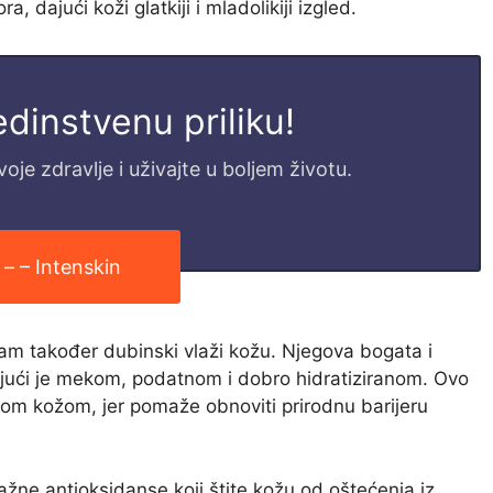
, dajući koži glatkiji i mladolikiji izgled.
jedinstvenu priliku!
je zdravlje i uživajte u boljem životu.
 – – Intenskin
eam također dubinski vlaži kožu. Njegova bogata i
jajući je mekom, podatnom i dobro hidratiziranom. Ovo
nom kožom, jer pomaže obnoviti prirodnu barijeru
ažne antioksidanse koji štite kožu od oštećenja iz