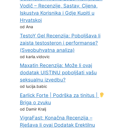
Vodič – Recenzije, Sastav, Cijena,
Iskustva Korisnika i Gdje Kupiti u
Hrvatskoj
od Ana
TestoY Gel Recenzija: Poboljšava li
zaista testosteron i performanse?
(Sveobuhvatna analiza)
od karla.vidovic
Maxatin Recenzija: Može li ovaj
dodatak UISTINU poboljšati vašu
seksualnu izvedbu?
od lucija.babic
Earlick Forte | Podrška za tinitus |
Briga o zvuku
od Damir Kralj
VigraFast: Konačna Recenzija –
Rješava li ovaj Dodatak Erektilnu