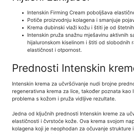
Intenskin Firming Cream poboljšava elastično
Potiče proizvodnju kolagena i smanjuje pojavu 
Krema dubinski vlaži kožu i štiti je od štetnih
Intenskin pruža snažnu mješavinu aktivnih sa
hijaluronskom kiselinom i štiti od slobodnih
elastičnost i otpornost.
Prednosti Intenskin krem
Intenskin krema za učvršćivanje nudi brojne predno
regenerativna krema za lice, također poznata kao I
problema s kožom i pruža vidljive rezultate.
Jedna od ključnih prednosti Intenskin kreme za uč
elastičnosti i čvrstoće kože. Ova krema svojom n
kolagena koji je neophodan za očuvanje strukture i