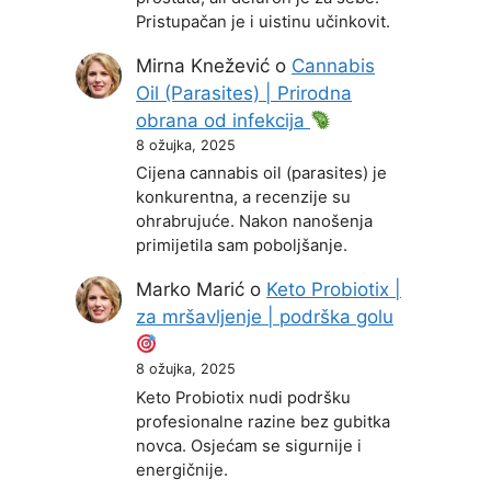
Pristupačan je i uistinu učinkovit.
Mirna Knežević
o
Cannabis
Oil (Parasites) | Prirodna
obrana od infekcija
8 ožujka, 2025
Cijena cannabis oil (parasites) je
konkurentna, a recenzije su
ohrabrujuće. Nakon nanošenja
primijetila sam poboljšanje.
Marko Marić
o
Keto Probiotix |
za mršavljenje | podrška golu
8 ožujka, 2025
Keto Probiotix nudi podršku
profesionalne razine bez gubitka
novca. Osjećam se sigurnije i
energičnije.