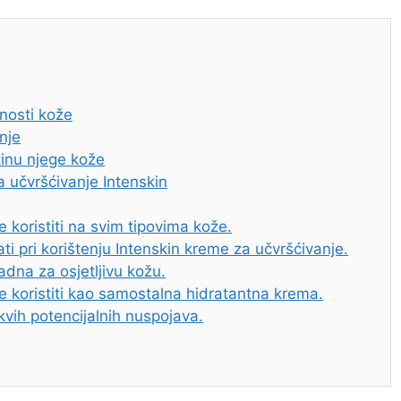
čnosti kože
nje
tinu njege kože
a učvršćivanje Intenskin
 koristiti na svim tipovima kože.
ti pri korištenju Intenskin kreme za učvršćivanje.
adna za osjetljivu kožu.
e koristiti kao samostalna hidratantna krema.
kvih potencijalnih nuspojava.