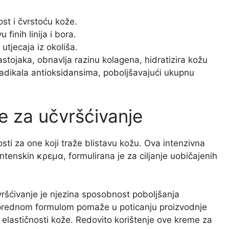
st i čvrstoću kože.
finih linija i bora.
 utjecaja iz okoliša.
stojaka, obnavlja razinu kolagena, hidratizira kožu
 radikala antioksidansima, poboljšavajući ukupnu
e za učvršćivanje
sti za one koji traže blistavu kožu. Ova intenzivna
ntenskin κρεμα, formulirana je za ciljanje uobičajenih
vršćivanje je njezina sposobnost poboljšanja
aprednom formulom pomaže u poticanju proizvodnje
 elastičnosti kože. Redovito korištenje ove kreme za