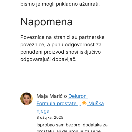
bismo je mogli prikladno ažurirati.
Napomena
Poveznice na stranici su partnerske
poveznice, a punu odgovornost za
ponuđeni proizvod snosi isključivo
odgovarajući dobavljač.
Maja Marić
o
Deluron |
Formula prostate |
Muška
njega
8 ožujka, 2025
Isprobao sam bezbroj dodataka za
prostatu, ali deluron je za sebe.