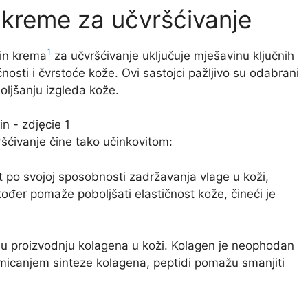
n kreme za učvršćivanje
1
kin krema
za učvršćivanje uključuje mješavinu ključnih
nosti i čvrstoće kože. Ovi sastojci pažljivo su odabrani
ljšanju izgleda kože.
ršćivanje čine tako učinkovitom:
at po svojoj sposobnosti zadržavanja vlage u koži,
kođer pomaže poboljšati elastičnost kože, čineći je
iraju proizvodnju kolagena u koži. Kolagen je neophodan
omicanjem sinteze kolagena, peptidi pomažu smanjiti