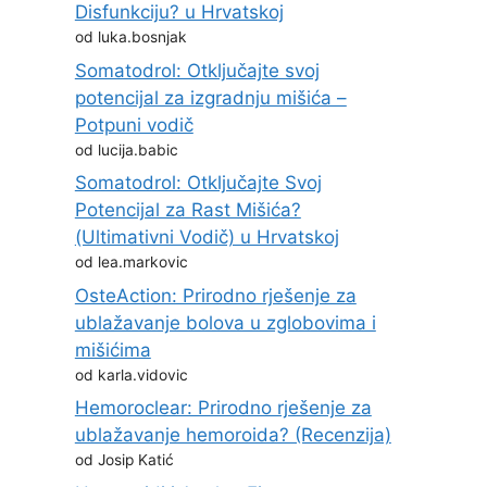
Disfunkciju? u Hrvatskoj
od luka.bosnjak
Somatodrol: Otključajte svoj
potencijal za izgradnju mišića –
Potpuni vodič
od lucija.babic
Somatodrol: Otključajte Svoj
Potencijal za Rast Mišića?
(Ultimativni Vodič) u Hrvatskoj
od lea.markovic
OsteAction: Prirodno rješenje za
ublažavanje bolova u zglobovima i
mišićima
od karla.vidovic
Hemoroclear: Prirodno rješenje za
ublažavanje hemoroida? (Recenzija)
od Josip Katić