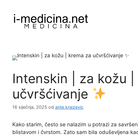
Preskoči
na
sadržaj
Intenskin | za kožu 
učvršćivanje
16 siječnja, 2025
od
ante.knezevic
Kako starim, često se nalazim u potrazi za savršen
blistavom i čvrstom. Zato sam bila oduševljena ka