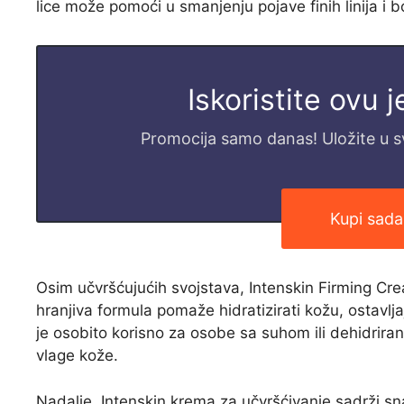
lice može pomoći u smanjenju pojave finih linija i bora
Iskoristite ovu 
Promocija samo danas! Uložite u svo
Kupi sada
Osim učvršćujućih svojstava, Intenskin Firming Cr
hranjiva formula pomaže hidratizirati kožu, ostavl
je osobito korisno za osobe sa suhom ili dehidrira
vlage kože.
Nadalje, Intenskin krema za učvršćivanje sadrži sn