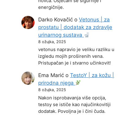
novca. Osjećam se sigurnije i
energičnije.
Darko Kovačić
o
Vetonus | za
prostatu | dodatak za zdravlje
urinarnog sustava
8 ožujka, 2025
vetonus napravio je veliku razliku u
izgledu mojih proširenih vena.
Pristupačan je i stvarno učinkovit!
Ema Marić
o
TestoY | za kožu |
prirodna njega
8 ožujka, 2025
Nakon isprobavanja više opcija,
testoy se ističe kao najučinkovitiji
dodatak. Povoljna je i čini čuda.