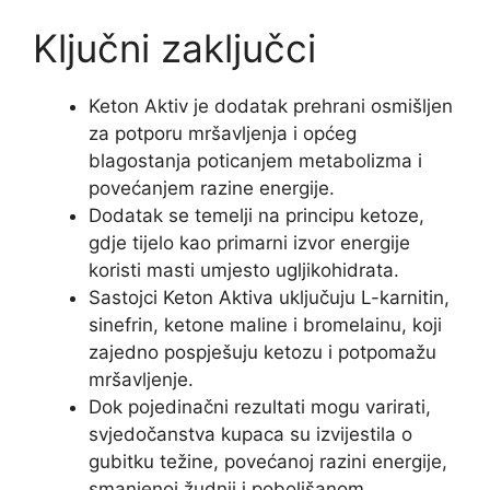
Ključni zaključci
Keton Aktiv je dodatak prehrani osmišljen
za potporu mršavljenja i općeg
blagostanja poticanjem metabolizma i
povećanjem razine energije.
Dodatak se temelji na principu ketoze,
gdje tijelo kao primarni izvor energije
koristi masti umjesto ugljikohidrata.
Sastojci Keton Aktiva uključuju L-karnitin,
sinefrin, ketone maline i bromelainu, koji
zajedno pospješuju ketozu i potpomažu
mršavljenje.
Dok pojedinačni rezultati mogu varirati,
svjedočanstva kupaca su izvijestila o
gubitku težine, povećanoj razini energije,
smanjenoj žudnji i poboljšanom