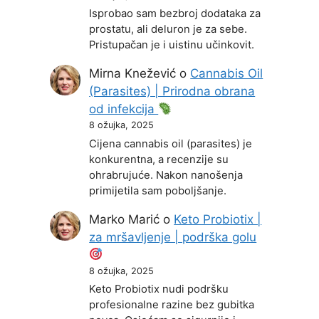
Isprobao sam bezbroj dodataka za
prostatu, ali deluron je za sebe.
Pristupačan je i uistinu učinkovit.
Mirna Knežević
o
Cannabis Oil
(Parasites) | Prirodna obrana
od infekcija
8 ožujka, 2025
Cijena cannabis oil (parasites) je
konkurentna, a recenzije su
ohrabrujuće. Nakon nanošenja
primijetila sam poboljšanje.
Marko Marić
o
Keto Probiotix |
za mršavljenje | podrška golu
8 ožujka, 2025
Keto Probiotix nudi podršku
profesionalne razine bez gubitka