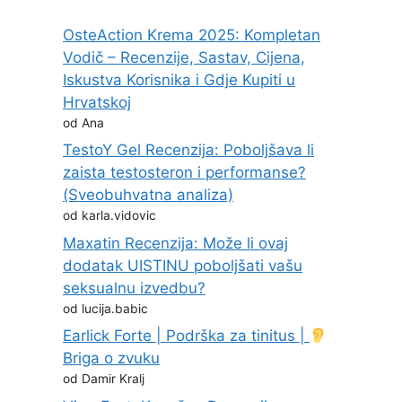
OsteAction Krema 2025: Kompletan
Vodič – Recenzije, Sastav, Cijena,
Iskustva Korisnika i Gdje Kupiti u
Hrvatskoj
od Ana
TestoY Gel Recenzija: Poboljšava li
zaista testosteron i performanse?
(Sveobuhvatna analiza)
od karla.vidovic
Maxatin Recenzija: Može li ovaj
dodatak UISTINU poboljšati vašu
seksualnu izvedbu?
od lucija.babic
Earlick Forte | Podrška za tinitus |
Briga o zvuku
od Damir Kralj