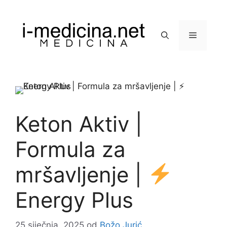
Preskoči
na
sadržaj
Izbornik
Keton Aktiv |
Formula za
mršavljenje |
Energy Plus
25 siječnja, 2025
od
Božo Jurić