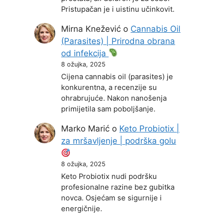
Pristupačan je i uistinu učinkovit.
Mirna Knežević
o
Cannabis Oil
(Parasites) | Prirodna obrana
od infekcija
8 ožujka, 2025
Cijena cannabis oil (parasites) je
konkurentna, a recenzije su
ohrabrujuće. Nakon nanošenja
primijetila sam poboljšanje.
Marko Marić
o
Keto Probiotix |
za mršavljenje | podrška golu
8 ožujka, 2025
Keto Probiotix nudi podršku
profesionalne razine bez gubitka
novca. Osjećam se sigurnije i
energičnije.