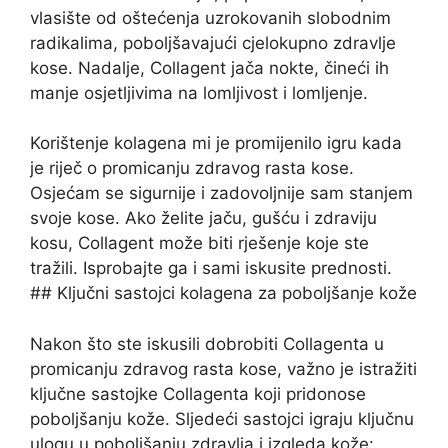
vlasište od oštećenja uzrokovanih slobodnim
radikalima, poboljšavajući cjelokupno zdravlje
kose. Nadalje, Collagent jača nokte, čineći ih
manje osjetljivima na lomljivost i lomljenje.
Korištenje kolagena mi je promijenilo igru ​​kada
je riječ o promicanju zdravog rasta kose.
Osjećam se sigurnije i zadovoljnije sam stanjem
svoje kose. Ako želite jaču, gušću i zdraviju
kosu, Collagent može biti rješenje koje ste
tražili. Isprobajte ga i sami iskusite prednosti.
## Ključni sastojci kolagena za poboljšanje kože
Nakon što ste iskusili dobrobiti Collagenta u
promicanju zdravog rasta kose, važno je istražiti
ključne sastojke Collagenta koji pridonose
poboljšanju kože. Sljedeći sastojci igraju ključnu
ulogu u poboljšanju zdravlja i izgleda kože: