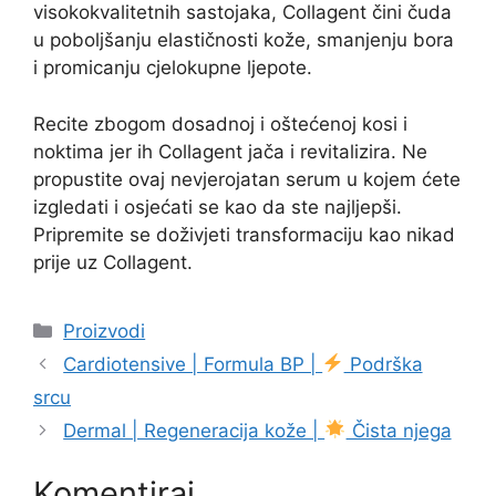
visokokvalitetnih sastojaka, Collagent čini čuda
u poboljšanju elastičnosti kože, smanjenju bora
i promicanju cjelokupne ljepote.
Recite zbogom dosadnoj i oštećenoj kosi i
noktima jer ih Collagent jača i revitalizira. Ne
propustite ovaj nevjerojatan serum u kojem ćete
izgledati i osjećati se kao da ste najljepši.
Pripremite se doživjeti transformaciju kao nikad
prije uz Collagent.
Kategorije
Proizvodi
Cardiotensive | Formula BP |
Podrška
srcu
Dermal | Regeneracija kože |
Čista njega
Komentiraj