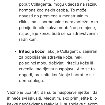
poput Collagenta, mogu utjecati na razinu
hormona kod nekih osoba. To može
dovesti do promjena u menstrualnim
ciklusima ili hormonalne neravnoteže. Ako
primijetite bilo kakve neobične promjene,
najbolje je konzultirati se sa zdravstvenim
radnikom.
Iritacija kože
: Iako je Collagent dizajniran
za poboljšanje zdravlja kože, neki
pojedinci mogu doživjeti iritaciju kože ili
crvenilo kao rijetku nuspojavu. Ako se to
dogodi, prekinite korištenje i obratite se
dermatologu.
Važno je upamtiti da su te nuspojave rijetke i da
ih neće svi iskusiti. Međutim, ako primijetite bilo
kakve neočekivane reakcije ili nuspojave tijekom