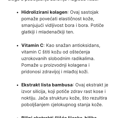
Hidrolizirani kolagen
: Ovaj sastojak
pomaže povećati elastičnost kože,
smanjujući vidljivost bora i bora. Potiče
glatkiji i mladenačkiji ten.
Vitamin C
: Kao snažan antioksidans,
vitamin C štiti kožu od oštećenja
uzrokovanih slobodnim radikalima.
Pomaže u proizvodnji kolagena i
pridonosi zdravijoj i mlađoj koži.
Ekstrakt lista bambusa
: Ovaj ekstrakt je
izvor silicija, koji potiče zdrav rast kose i
noktiju. Jača strukturu kože, što rezultira
poboljšanjem cjelokupnog stanja kože.
Biljni ekstrakti (lišće lijeske, biljka