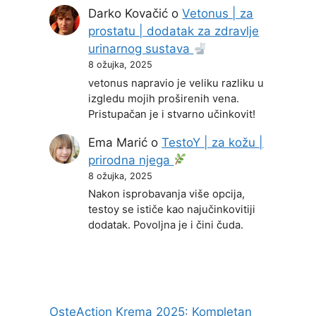
Darko Kovačić
o
Vetonus | za
prostatu | dodatak za zdravlje
urinarnog sustava
8 ožujka, 2025
vetonus napravio je veliku razliku u
izgledu mojih proširenih vena.
Pristupačan je i stvarno učinkovit!
Ema Marić
o
TestoY | za kožu |
prirodna njega
8 ožujka, 2025
Nakon isprobavanja više opcija,
testoy se ističe kao najučinkovitiji
dodatak. Povoljna je i čini čuda.
OsteAction Krema 2025: Kompletan