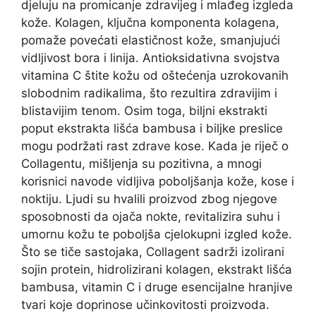
djeluju na promicanje zdravijeg i mlađeg izgleda
kože. Kolagen, ključna komponenta kolagena,
pomaže povećati elastičnost kože, smanjujući
vidljivost bora i linija. Antioksidativna svojstva
vitamina C štite kožu od oštećenja uzrokovanih
slobodnim radikalima, što rezultira zdravijim i
blistavijim tenom. Osim toga, biljni ekstrakti
poput ekstrakta lišća bambusa i biljke preslice
mogu podržati rast zdrave kose. Kada je riječ o
Collagentu, mišljenja su pozitivna, a mnogi
korisnici navode vidljiva poboljšanja kože, kose i
noktiju. Ljudi su hvalili proizvod zbog njegove
sposobnosti da ojača nokte, revitalizira suhu i
umornu kožu te poboljša cjelokupni izgled kože.
Što se tiče sastojaka, Collagent sadrži izolirani
sojin protein, hidrolizirani kolagen, ekstrakt lišća
bambusa, vitamin C i druge esencijalne hranjive
tvari koje doprinose učinkovitosti proizvoda.