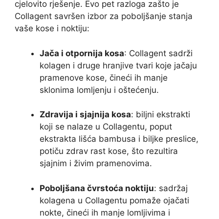
cjelovito rješenje. Evo pet razloga zašto je
Collagent savršen izbor za poboljšanje stanja
vaše kose i noktiju:
Jača i otpornija kosa
: Collagent sadrži
kolagen i druge hranjive tvari koje jačaju
pramenove kose, čineći ih manje
sklonima lomljenju i oštećenju.
Zdravija i sjajnija kosa
: biljni ekstrakti
koji se nalaze u Collagentu, poput
ekstrakta lišća bambusa i biljke preslice,
potiču zdrav rast kose, što rezultira
sjajnim i živim pramenovima.
Poboljšana čvrstoća noktiju
: sadržaj
kolagena u Collagentu pomaže ojačati
nokte, čineći ih manje lomljivima i