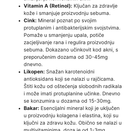
Vitamin A (Retinol):
Ključan za zdravlje
kože i smanjuje proizvodnju sebuma.
Cink:
Mineral poznat po svojim
protuplanim i antibakterijskim svojstvima.
Pomaže u smanjenju upala, potiče
zacjeljivanje rana i regulira proizvodnju
sebuma. Dokazano učinkovit kod akni, s
preporučenim dozama od 30-45mg
dnevno.
Likopen:
Snažan karotenoidni
antioksidans koji se nalazi u rajčicama.
Štiti kožu od oštećenja slobodnih radikala
i može imati protuplanine učinke. Dnevno
se konzumira u dozama od 15-30mg.
Bakar:
Esencijalni mineral koji je uključen
u proizvodnju kolagena i elastina, koji su
ključni za zdravu kožu. Obično se nalazi u
multivitaminima, doza je od 1-3mg