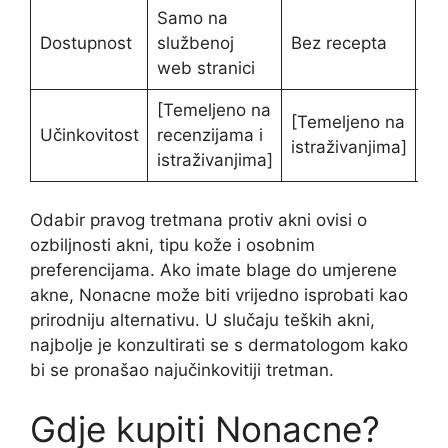
Samo na
Dostupnost
službenoj
Bez recepta
Be
web stranici
[Temeljeno na
[Temeljeno na
[T
Učinkovitost
recenzijama i
istraživanjima]
ist
istraživanjima]
Odabir pravog tretmana protiv akni ovisi o
ozbiljnosti akni, tipu kože i osobnim
preferencijama. Ako imate blage do umjerene
akne, Nonacne može biti vrijedno isprobati kao
prirodniju alternativu. U slučaju teških akni,
najbolje je konzultirati se s dermatologom kako
bi se pronašao najučinkovitiji tretman.
Gdje kupiti Nonacne?