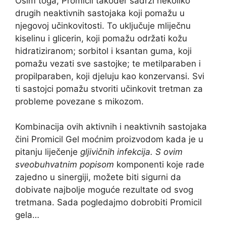
Osim toga, Promicil također sadrži nekoliko
drugih neaktivnih sastojaka koji pomažu u
njegovoj učinkovitosti. To uključuje mliječnu
kiselinu i glicerin, koji pomažu održati kožu
hidratiziranom; sorbitol i ksantan guma, koji
pomažu vezati sve sastojke; te metilparaben i
propilparaben, koji djeluju kao konzervansi. Svi
ti sastojci pomažu stvoriti učinkovit tretman za
probleme povezane s mikozom.
Kombinacija ovih aktivnih i neaktivnih sastojaka
čini Promicil Gel moćnim proizvodom kada je u
pitanju liječenje
gljivičnih infekcija. S ovim
sveobuhvatnim popisom
komponenti koje rade
zajedno u sinergiji, možete biti sigurni da
dobivate najbolje moguće rezultate od svog
tretmana. Sada pogledajmo dobrobiti Promicil
gela…