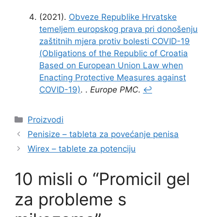
(2021).
Obveze Republike Hrvatske
temeljem europskog prava pri donošenju
zaštitnih mjera protiv bolesti COVID-19
(Obligations of the Republic of Croatia
Based on European Union Law when
Enacting Protective Measures against
COVID-19)
. .
Europe PMC
.
↩
Kategorije
Proizvodi
Penisize – tableta za povećanje penisa
Wirex – tablete za potenciju
10 misli o “Promicil gel
za probleme s