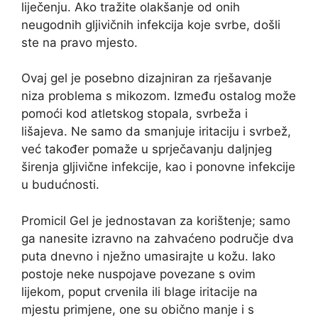
liječenju. Ako tražite olakšanje od onih
neugodnih gljivičnih infekcija koje svrbe, došli
ste na pravo mjesto.
Ovaj gel je posebno dizajniran za rješavanje
niza problema s mikozom. Između ostalog može
pomoći kod atletskog stopala, svrbeža i
lišajeva. Ne samo da smanjuje iritaciju i svrbež,
već također pomaže u sprječavanju daljnjeg
širenja gljivične infekcije, kao i ponovne infekcije
u budućnosti.
Promicil Gel je jednostavan za korištenje; samo
ga nanesite izravno na zahvaćeno područje dva
puta dnevno i nježno umasirajte u kožu. Iako
postoje neke nuspojave povezane s ovim
lijekom, poput crvenila ili blage iritacije na
mjestu primjene, one su obično manje i s