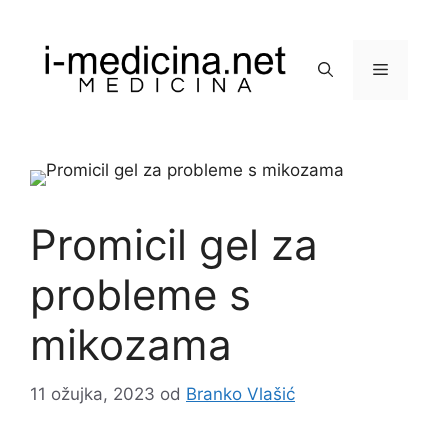
Preskoči
na
sadržaj
Izbornik
Promicil gel za
probleme s
mikozama
11 ožujka, 2023
od
Branko Vlašić