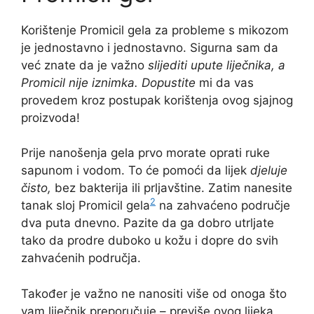
Korištenje Promicil gela za probleme s mikozom
je jednostavno i jednostavno. Sigurna sam da
već znate da je važno
slijediti upute liječnika, a
Promicil nije iznimka. Dopustite
mi da vas
provedem kroz postupak korištenja ovog sjajnog
proizvoda!
Prije nanošenja gela prvo morate oprati ruke
sapunom i vodom. To će pomoći da lijek
djeluje
čisto,
bez bakterija ili prljavštine. Zatim nanesite
2
tanak sloj Promicil gela
na zahvaćeno područje
dva puta dnevno. Pazite da ga dobro utrljate
tako da prodre duboko u kožu i dopre do svih
zahvaćenih područja.
Također je važno ne nanositi više od onoga što
vam liječnik preporučuje – previše ovog lijeka