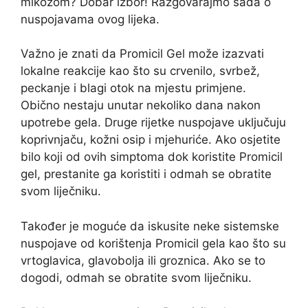
mikozom? Dobar izbor! Razgovarajmo sada o
nuspojavama ovog lijeka.
Važno je znati da Promicil Gel može izazvati
lokalne reakcije kao što su crvenilo, svrbež,
peckanje i blagi otok na mjestu primjene.
Obično nestaju unutar nekoliko dana nakon
upotrebe gela. Druge rijetke nuspojave uključuju
koprivnjaču, kožni osip i mjehuriće. Ako osjetite
bilo koji od ovih simptoma dok koristite Promicil
gel, prestanite ga koristiti i odmah se obratite
svom liječniku.
Također je moguće da iskusite neke sistemske
nuspojave od korištenja Promicil gela kao što su
vrtoglavica, glavobolja ili groznica. Ako se to
dogodi, odmah se obratite svom liječniku.