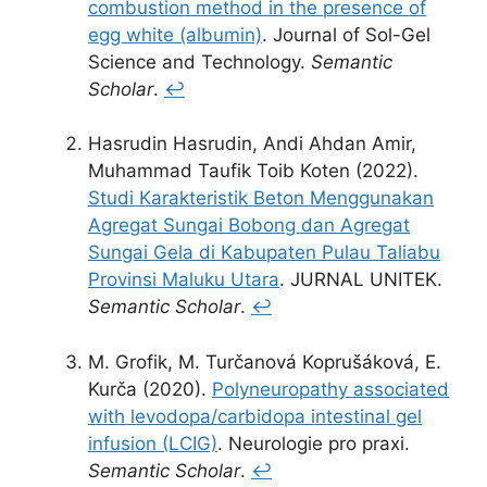
combustion method in the presence of
egg white (albumin)
. Journal of Sol-Gel
Science and Technology.
Semantic
Scholar
.
↩
Hasrudin Hasrudin, Andi Ahdan Amir,
Muhammad Taufik Toib Koten (2022).
Studi Karakteristik Beton Menggunakan
Agregat Sungai Bobong dan Agregat
Sungai Gela di Kabupaten Pulau Taliabu
Provinsi Maluku Utara
. JURNAL UNITEK.
Semantic Scholar
.
↩
M. Grofik, M. Turčanová Koprušáková, E.
Kurča (2020).
Polyneuropathy associated
with levodopa/carbidopa intestinal gel
infusion (LCIG)
. Neurologie pro praxi.
Semantic Scholar
.
↩