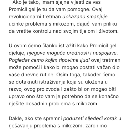
_ Ako je tako, imam sjajne vijesti za vas –
Promicil gel je tu da vam pomogne. Ovaj
revolucionarni tretman
dokazano smanjuje
učinke problema s mikozom, dajući vam priliku
da vratite kontrolu nad svojim tijelom i životom.
U ovom ćemo članku istražiti kako Promicil gel
djeluje,
njegove moguće prednosti i nuspojave.
Pogledat ćemo kojim tipovima ljudi
ovaj tretman
može pomoći i kako bi mogao postati važan dio
vaše dnevne rutine. Osim toga, također ćemo
se dotaknuti istraživanja koja su uložena u
razvoj ovog proizvoda i zašto bi on mogao biti
upravo ono što vam je potrebno da se konačno
riješite dosadnih problema s mikozom.
Dakle, ako ste spremni
poduzeti sljedeći korak
u
rješavanju problema s mikozom, zaronimo