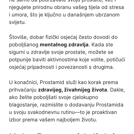
njegujete prirodnu obranu vašeg tijela od stresa
i umora, što je ključno u današnjem ubrzanom
svijetu.
Štoviše, dobar fizički osjećaj često dovodi do
poboljšanog
mentalnog zdravlja
. Kada ste
sigurni u zdravlje svoje prostate, možete se
potpunije baviti aktivnostima koje volite, potičući
osjećaj pripadnosti i povezanosti s drugima.
U konačnici, Prostamid služi kao korak prema
prihvaćanju
zdravijeg, živahnijeg života
. Dakle,
ako želite poboljšati svoje cjelokupno
blagostanje, razmislite o dodavanju Prostamida
u svoju svakodnevnu rutinu—to je proaktivan
izbor prema vašem najboljem životu.