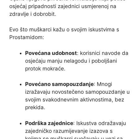
osjećaj pripadnosti zajednici usmjerenoj na
zdravlje i dobrobit.
Evo što muškarci kažu o svojim iskustvima s
Prostamidom:
Povećana udobnost
: korisnici navode da
osjećaju manju nelagodu i poboljšani
protok mokraće.
Povećano samopouzdanje
: Mnogi
izražavaju novostečeno samopouzdanje u
svojim svakodnevnim aktivnostima, bez
prekida.
Podrška zajednice
: Iskustva odražavaju
zajedničko razumijevanje izazova s ​​
kojima se muškarci suočavaju u vezi sa