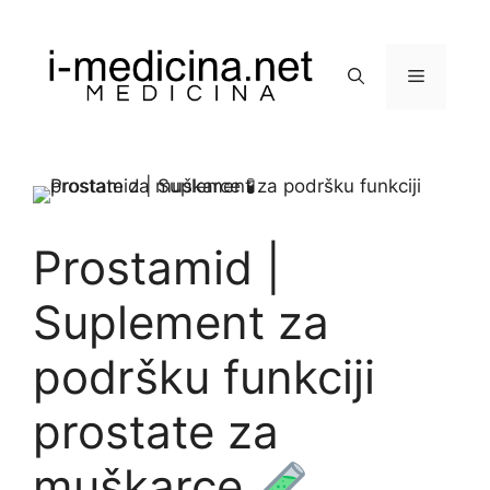
Preskoči
na
sadržaj
Izbornik
Prostamid |
Suplement za
podršku funkciji
prostate za
muškarce