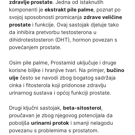
zdravlje prostate
. Jedna od istaknutih
komponenti je
ekstrakt pile palme
, poznat po
svojoj sposobnosti promicanja
zdrave veličine
prostate
i funkcije. Ovaj sastojak djeluje tako
da inhibira pretvorbu testosterona u
dihidrotestosteron (DHT), hormon povezan s
povećanjem prostate.
Osim pile palme, Prostamid uključuje i druge
korisne biljke i hranjive tvari. Na primjer,
bučino
ulje
često se navodi zbog bogatog sadržaja
cinka i fitosterola koji pridonose zdravlju
urinarnog sustava i općoj funkciji prostate.
Drugi ključni sastojak,
beta-sitosterol
,
proučavan je zbog njegovog potencijala da
poboljša
urinarni protok
i smanji nelagodu
povezanu s problemima s prostatom.