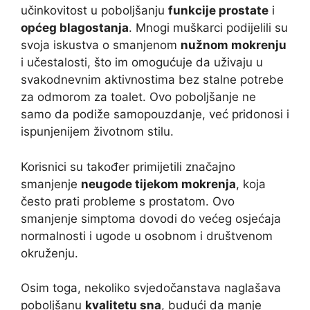
učinkovitost u poboljšanju
funkcije prostate
i
općeg blagostanja
. Mnogi muškarci podijelili su
svoja iskustva o smanjenom
nužnom mokrenju
i učestalosti, što im omogućuje da uživaju u
svakodnevnim aktivnostima bez stalne potrebe
za odmorom za toalet. Ovo poboljšanje ne
samo da podiže samopouzdanje, već pridonosi i
ispunjenijem životnom stilu.
Korisnici su također primijetili značajno
smanjenje
neugode tijekom mokrenja
, koja
često prati probleme s prostatom. Ovo
smanjenje simptoma dovodi do većeg osjećaja
normalnosti i ugode u osobnom i društvenom
okruženju.
Osim toga, nekoliko svjedočanstava naglašava
poboljšanu
kvalitetu sna
, budući da manje