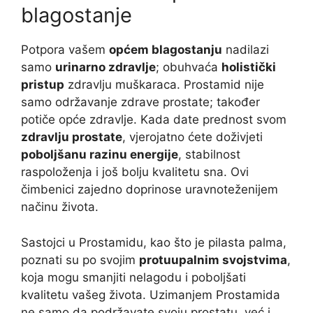
blagostanje
Potpora vašem
općem blagostanju
nadilazi
samo
urinarno zdravlje
; obuhvaća
holistički
pristup
zdravlju muškaraca. Prostamid nije
samo održavanje zdrave prostate; također
potiče opće zdravlje. Kada date prednost svom
zdravlju prostate
, vjerojatno ćete doživjeti
poboljšanu razinu energije
, stabilnost
raspoloženja i još bolju kvalitetu sna. Ovi
čimbenici zajedno doprinose uravnoteženijem
načinu života.
Sastojci u Prostamidu, kao što je pilasta palma,
poznati su po svojim
protuupalnim svojstvima
,
koja mogu smanjiti nelagodu i poboljšati
kvalitetu vašeg života. Uzimanjem Prostamida
ne samo da podržavate svoju prostatu, već i