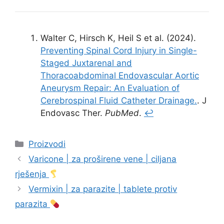
Walter C, Hirsch K, Heil S et al. (2024).
Preventing Spinal Cord Injury in Single-
Staged Juxtarenal and
Thoracoabdominal Endovascular Aortic
Aneurysm Repair: An Evaluation of
Cerebrospinal Fluid Catheter Drainage.
. J
Endovasc Ther.
PubMed
.
↩
Kategorije
Proizvodi
Varicone | za proširene vene | ciljana
rješenja
Vermixin | za parazite | tablete protiv
parazita