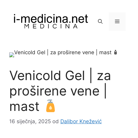
Preskoči
na
sadržaj
Izbornik
Venicold Gel | za
proširene vene |
mast
16 siječnja, 2025
od
Dalibor Knežević