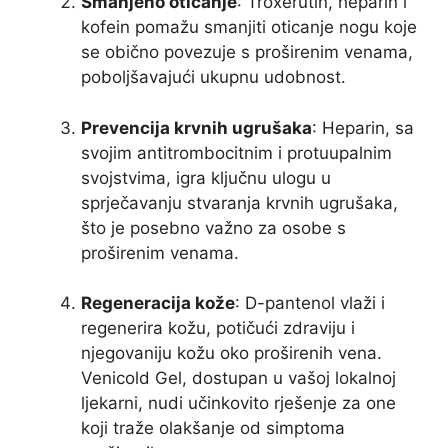
Smanjeno oticanje
: Troxerutin, heparin i
kofein pomažu smanjiti oticanje nogu koje
se obično povezuje s proširenim venama,
poboljšavajući ukupnu udobnost.
Prevencija krvnih ugrušaka
: Heparin, sa
svojim antitrombocitnim i protuupalnim
svojstvima, igra ključnu ulogu u
sprječavanju stvaranja krvnih ugrušaka,
što je posebno važno za osobe s
proširenim venama.
Regeneracija kože
: D-pantenol vlaži i
regenerira kožu, potičući zdraviju i
njegovaniju kožu oko proširenih vena.
Venicold Gel, dostupan u vašoj lokalnoj
ljekarni, nudi učinkovito rješenje za one
koji traže olakšanje od simptoma