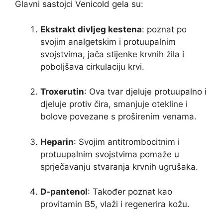
Glavni sastojci Venicold gela su:
Ekstrakt divljeg kestena
: poznat po
svojim analgetskim i protuupalnim
svojstvima, jača stijenke krvnih žila i
poboljšava cirkulaciju krvi.
Troxerutin
: Ova tvar djeluje protuupalno i
djeluje protiv čira, smanjuje otekline i
bolove povezane s proširenim venama.
Heparin
: Svojim antitrombocitnim i
protuupalnim svojstvima pomaže u
sprječavanju stvaranja krvnih ugrušaka.
D-pantenol
: Također poznat kao
provitamin B5, vlaži i regenerira kožu.