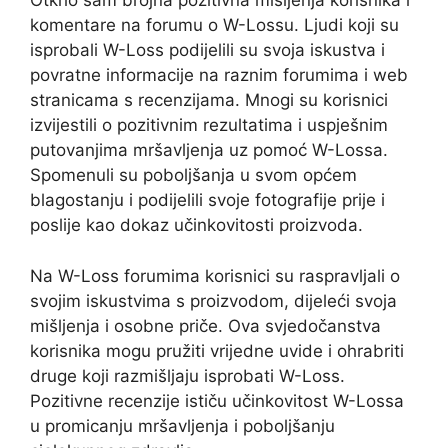
Otkrio sam brojna pozitivna mišljenja korisnika i
komentare na forumu o W-Lossu. Ljudi koji su
isprobali W-Loss podijelili su svoja iskustva i
povratne informacije na raznim forumima i web
stranicama s recenzijama. Mnogi su korisnici
izvijestili o pozitivnim rezultatima i uspješnim
putovanjima mršavljenja uz pomoć W-Lossa.
Spomenuli su poboljšanja u svom općem
blagostanju i podijelili svoje fotografije prije i
poslije kao dokaz učinkovitosti proizvoda.
Na W-Loss forumima korisnici su raspravljali o
svojim iskustvima s proizvodom, dijeleći svoja
mišljenja i osobne priče. Ova svjedočanstva
korisnika mogu pružiti vrijedne uvide i ohrabriti
druge koji razmišljaju isprobati W-Loss.
Pozitivne recenzije ističu učinkovitost W-Lossa
u promicanju mršavljenja i poboljšanju