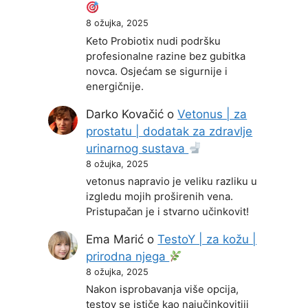
8 ožujka, 2025
Keto Probiotix nudi podršku
profesionalne razine bez gubitka
novca. Osjećam se sigurnije i
energičnije.
Darko Kovačić
o
Vetonus | za
prostatu | dodatak za zdravlje
urinarnog sustava
8 ožujka, 2025
vetonus napravio je veliku razliku u
izgledu mojih proširenih vena.
Pristupačan je i stvarno učinkovit!
Ema Marić
o
TestoY | za kožu |
prirodna njega
8 ožujka, 2025
Nakon isprobavanja više opcija,
testoy se ističe kao najučinkovitiji