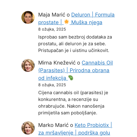
Maja Marić
o
Deluron | Formula
prostate |
Muška njega
8 ožujka, 2025
Isprobao sam bezbroj dodataka za
prostatu, ali deluron je za sebe.
Pristupačan je i uistinu učinkovit.
Mirna Knežević
o
Cannabis Oil
(Parasites) | Prirodna obrana
od infekcija
8 ožujka, 2025
Cijena cannabis oil (parasites) je
konkurentna, a recenzije su
ohrabrujuće. Nakon nanošenja
primijetila sam poboljšanje.
Marko Marić
o
Keto Probiotix |
za mršavljenje | podrška golu