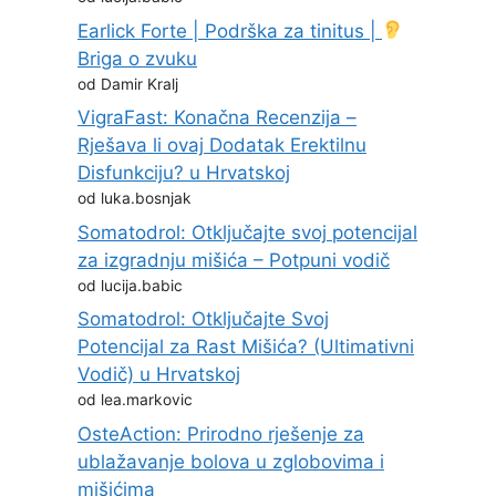
Earlick Forte | Podrška za tinitus |
Briga o zvuku
od Damir Kralj
VigraFast: Konačna Recenzija –
Rješava li ovaj Dodatak Erektilnu
Disfunkciju? u Hrvatskoj
od luka.bosnjak
Somatodrol: Otključajte svoj potencijal
za izgradnju mišića – Potpuni vodič
od lucija.babic
Somatodrol: Otključajte Svoj
Potencijal za Rast Mišića? (Ultimativni
Vodič) u Hrvatskoj
od lea.markovic
OsteAction: Prirodno rješenje za
ublažavanje bolova u zglobovima i
mišićima