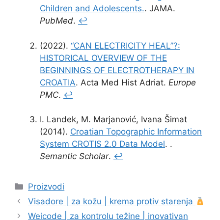
Children and Adolescents.
. JAMA.
PubMed
.
↩
(2022).
“CAN ELECTRICITY HEAL”?:
HISTORICAL OVERVIEW OF THE
BEGINNINGS OF ELECTROTHERAPY IN
CROATIA
. Acta Med Hist Adriat.
Europe
PMC
.
↩
I. Landek, M. Marjanović, Ivana Šimat
(2014).
Croatian Topographic Information
System CROTIS 2.0 Data Model
. .
Semantic Scholar
.
↩
Kategorije
Proizvodi
Visadore | za kožu | krema protiv starenja
Weicode | za kontrolu težine | inovativan