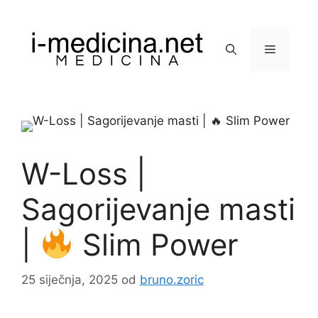
Preskoči
na
sadržaj
Izbornik
W-Loss |
Sagorijevanje masti
|
Slim Power
25 siječnja, 2025
od
bruno.zoric