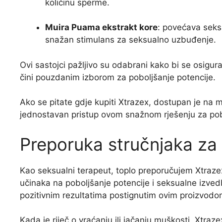
količinu sperme.
Muira Puama ekstrakt kore
: povećava seksu
snažan stimulans za seksualno uzbuđenje.
Ovi sastojci pažljivo su odabrani kako bi se osigur
čini pouzdanim izborom za poboljšanje potencije.
Ako se pitate gdje kupiti Xtrazex, dostupan je na 
jednostavan pristup ovom snažnom rješenju za pob
Preporuka stručnjaka za
Kao seksualni terapeut, toplo preporučujem Xtraze
učinaka na poboljšanje potencije i seksualne izve
pozitivnim rezultatima postignutim ovim proizvodom
Kada je riječ o vraćanju ili jačanju muškosti, Xtraz