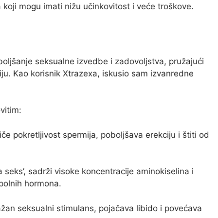
oji mogu imati nižu učinkovitost i veće troškove.
oboljšanje seksualne izvedbe i zadovoljstva, pružajući
ciju. Kao korisnik Xtrazexa, iskusio sam izvanredne
vitim:
če pokretljivost spermija, poboljšava erekciju i štiti od
a seks’, sadrži visoke koncentracije aminokiselina i
 spolnih hormona.
ažan seksualni stimulans, pojačava libido i povećava