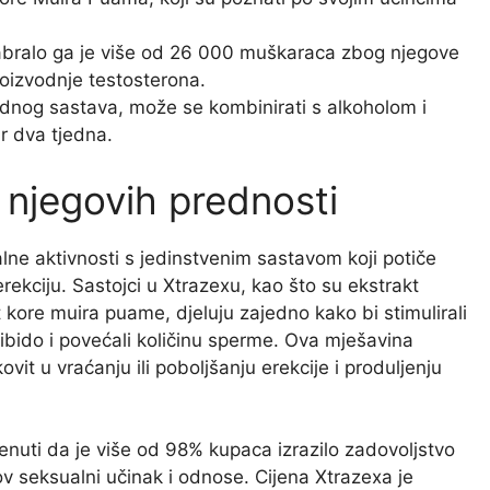
dabralo ga je više od 26 000 muškaraca zbog njegove
roizvodnje testosterona.
irodnog sastava, može se kombinirati s alkoholom i
r dva tjedna.
 njegovih prednosti
lne aktivnosti s jedinstvenim sastavom koji potiče
rekciju. Sastojci u Xtrazexu, kao što su ekstrakt
kore muira puame, djeluju zajedno kako bi stimulirali
i libido i povećali količinu sperme. Ova mješavina
it u vraćanju ili poboljšanju erekcije i produljenju
enuti da je više od 98% kupaca izrazilo zadovoljstvo
ov seksualni učinak i odnose. Cijena Xtrazexa je