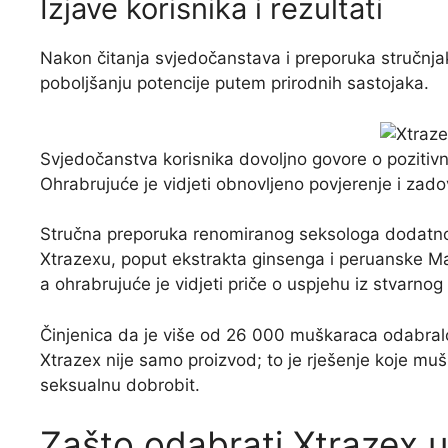
Izjave korisnika i rezultati
Nakon čitanja svjedočanstava i preporuka stručnja
poboljšanju potencije putem prirodnih sastojaka.
Svjedočanstva korisnika dovoljno govore o pozitiv
Ohrabrujuće je vidjeti obnovljeno povjerenje i zadov
Stručna preporuka renomiranog seksologa dodatno 
Xtrazexu, poput ekstrakta ginsenga i peruanske Ma
a ohrabrujuće je vidjeti priče o uspjehu iz stvarnog
Činjenica da je više od 26 000 muškaraca odabralo
Xtrazex nije samo proizvod; to je rješenje koje mušk
seksualnu dobrobit.
Zašto odabrati Xtrazex 