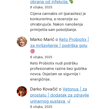
obrana od infekcija
8 ožujka, 2025
Cijena cannabis oil (parasites) je
konkurentna, a recenzije su
ohrabrujuće. Nakon nanošenja
primijetila sam poboljšanje.
Marko Marić
o
Keto Probiotix |
za mršavljenje | podrška golu
8 ožujka, 2025
Keto Probiotix nudi podršku
profesionalne razine bez gubitka
novca. Osjećam se sigurnije i
energičnije.
Darko Kovačić
o
Vetonus | za
prostatu | dodatak za zdravlje
urinarnog sustava
8 ožujka, 2025