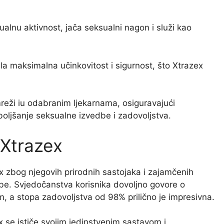
alnu aktivnost, jača seksualni nagon i služi kao
ala maksimalna učinkovitost i sigurnost, što Xtrazex
mreži iu odabranim ljekarnama, osiguravajući
oljšanje seksualne izvedbe i zadovoljstva.
 Xtrazex
x zbog njegovih prirodnih sastojaka i zajamčenih
dbe. Svjedočanstva korisnika dovoljno govore o
, a stopa zadovoljstva od 98% prilično je impresivna.
ex se ističe svojim jedinstvenim sastavom i