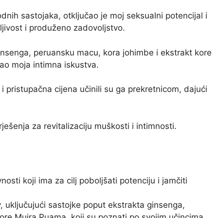
dnih sastojaka, otključao je moj seksualni potencijal i
ljivost i produženo zadovoljstvo.
ginsenga, peruansku macu, kora johimbe i ekstrakt kore
gao moja intimna iskustva.
 pristupačna cijena učinili su ga prekretnicom, dajući
rješenja za revitalizaciju muškosti i intimnosti.
osti koji ima za cilj poboljšati potenciju i jamčiti
 uključujući sastojke poput ekstrakta ginsenga,
ore Muira Puama, koji su poznati po svojim učincima