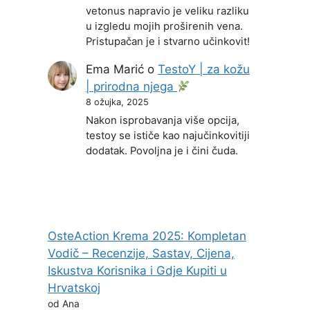
vetonus napravio je veliku razliku
u izgledu mojih proširenih vena.
Pristupačan je i stvarno učinkovit!
Ema Marić
o
TestoY | za kožu
| prirodna njega
8 ožujka, 2025
Nakon isprobavanja više opcija,
testoy se ističe kao najučinkovitiji
dodatak. Povoljna je i čini čuda.
OsteAction Krema 2025: Kompletan
Vodič – Recenzije, Sastav, Cijena,
Iskustva Korisnika i Gdje Kupiti u
Hrvatskoj
od Ana