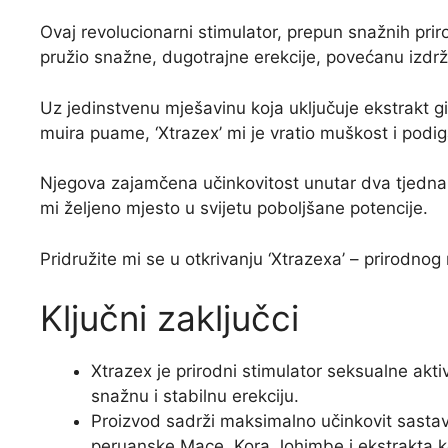
Ovaj revolucionarni stimulator, prepun snažnih priro
pružio snažne, dugotrajne erekcije, povećanu izdrž
Uz jedinstvenu mješavinu koja uključuje ekstrakt 
muira puame, ‘Xtrazex’ mi je vratio muškost i podi
Njegova zajamčena učinkovitost unutar dva tjedna i
mi željeno mjesto u svijetu poboljšane potencije.
Pridružite mi se u otkrivanju ‘Xtrazexa’ – prirodnog 
Ključni zaključci
Xtrazex je prirodni stimulator seksualne aktivn
snažnu i stabilnu erekciju.
Proizvod sadrži maksimalno učinkovit sastav,
peruanske Mace, Kora Johimbe i ekstrakta k