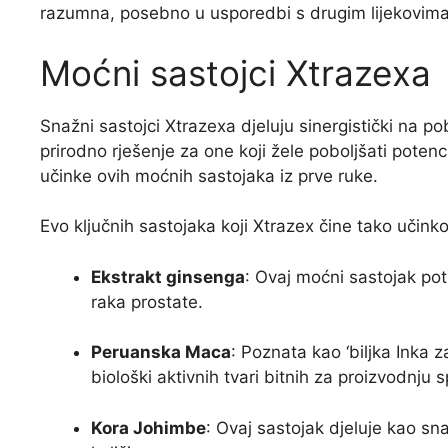
razumna, posebno u usporedbi s drugim lijekovima k
Moćni sastojci Xtrazexa
Snažni sastojci Xtrazexa djeluju sinergistički na p
prirodno rješenje za one koji žele poboljšati poten
učinke ovih moćnih sastojaka iz prve ruke.
Evo ključnih sastojaka koji Xtrazex čine tako učinko
Ekstrakt ginsenga
: Ovaj moćni sastojak poti
raka prostate.
Peruanska Maca
: Poznata kao ‘biljka Inka z
biološki aktivnih tvari bitnih za proizvodnju
Kora Johimbe
: Ovaj sastojak djeluje kao sn