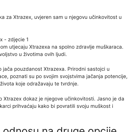
ka za Xtrazex, uvjeren sam u njegovu učinkovitost u
nom utjecaju Xtrazexa na spolno zdravlje muškaraca.
oljstvo u životima ovih ljudi.
jača pouzdanost Xtrazexa. Prirodni sastojci u
ce, poznati su po svojim svojstvima jačanja potencije,
 života koje odražavaju te tvrdnje.
 Xtrazex dokaz je njegove učinkovitosti. Jasno je da
arci prihvaćaju kako bi povratili svoju muškost i
u odnosu na druge opcije