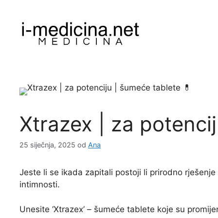
Preskoči
na
sadržaj
Xtrazex | za potenci
25 siječnja, 2025
od
Ana
Jeste li se ikada zapitali postoji li prirodno rješen
intimnosti.
Unesite ‘Xtrazex’ – šumeće tablete koje su promije