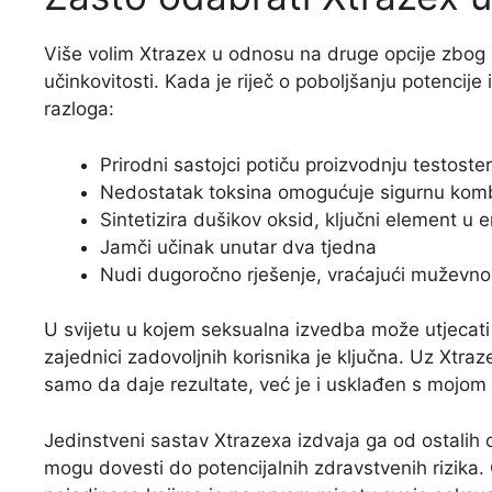
Više volim Xtrazex u odnosu na druge opcije zbog
učinkovitosti. Kada je riječ o poboljšanju potencije
razloga:
Prirodni sastojci potiču proizvodnju testoste
Nedostatak toksina omogućuje sigurnu kombi
Sintetizira dušikov oksid, ključni element u er
Jamči učinak unutar dva tjedna
Nudi dugoročno rješenje, vraćajući muževno
U svijetu u kojem seksualna izvedba može utjecat
zajednici zadovoljnih korisnika je ključna. Uz Xtra
samo da daje rezultate, već je i usklađen s mojom 
Jedinstveni sastav Xtrazexa izdvaja ga od ostalih 
mogu dovesti do potencijalnih zdravstvenih rizika