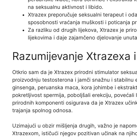
na seksualnu aktivnost i libido.
Xtrazex preporučuje seksualni terapeut i o
sposobnosti vraćanja muškosti i poticanja p
Za razliku od drugih lijekova, Xtrazex je pr
lijekovima i daje zajamčeno djelovanje unuta
Razumijevanje Xtrazexa i
Otkrio sam da je Xtrazex prirodni stimulator seksua
proizvodnju testosterona i jamči snažnu i stabilnu e
ginsenga, peruanska maca, kora johimbe i ekstrakt 
pokretljivost spermija, poboljšali erekciju, povećal
prirodnih komponenti osigurava da je Xtrazex učinkov
trajanja spolnog odnosa.
Uzimajući u obzir mišljenja drugih, važno je napom
Xtrazexom, ističući njegov pozitivan učinak na njih